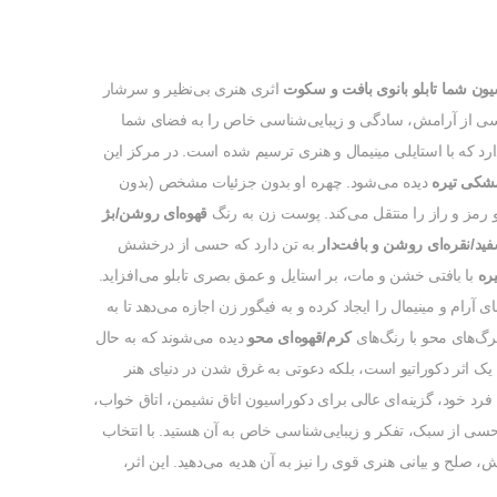
سیون شما
تابلو بانوی بافت و سکوت
اثری هنری بی‌نظیر و سرشار
ا، حسی از آرامش، سادگی و زیبایی‌شناسی خاص را به فضای شما
د که با استایلی مینیمال و هنری ترسیم شده است. در مرکز این
شکی تیره
دیده می‌شود. چهره او بدون جزئیات مشخص (بدون
رمز و راز را منتقل می‌کند. پوست زن به رنگ
قهوه‌ای روشن/بژ
ید/نقره‌ای روشن و بافت‌دار
به تن دارد که حسی از درخشش
یره
با بافتی خشن و مات، بر استایل و عمق بصری تابلو می‌افزاید.
رام و مینیمال را ایجاد کرده و به فیگور زن اجازه می‌دهد تا به
رگ‌های محو با رنگ‌های
کرم/قهوه‌ای محو
دیده می‌شوند که به حال
ا یک اثر دکوراتیو است، بلکه دعوتی به غرق شدن در دنیای هنر
 فرد خود، گزینه‌ای عالی برای دکوراسیون اتاق نشیمن، اتاق خواب،
حسی از سبک، تفکر و زیبایی‌شناسی خاص به آن هستید. با انتخاب
، صلح و بیانی هنری قوی را نیز به آن هدیه می‌دهید. این اثر،