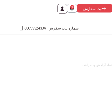
0
ثبت سفارش
شماره ثبت سفارش : 09053324334
. نماد آرامش و ظرافت.