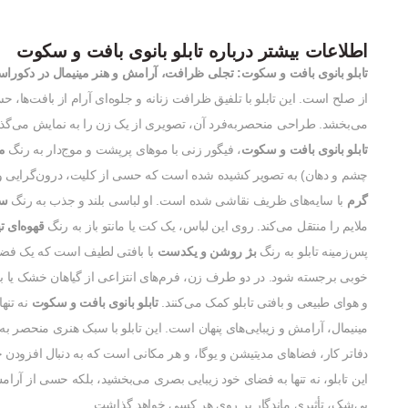
اطلاعات بیشتر درباره تابلو بانوی بافت و سکوت
تابلو بانوی بافت و سکوت: تجلی ظرافت، آرامش و هنر مینیمال در دکورا
از صلح است. این تابلو با تلفیق ظرافت زنانه و جلوه‌ای آرام از بافت‌ه
می‌بخشد. طراحی منحصربه‌فرد آن، تصویری از یک زن را به نمایش می‌گذار
تابلو بانوی بافت و سکوت
، فیگور زنی با موهای پرپشت و موج‌دار به رنگ
م
چشم و دهان) به تصویر کشیده شده است که حسی از کلیت، درون‌گرایی و 
گرم
با سایه‌های ظریف نقاشی شده است. او لباسی بلند و جذب به رنگ
سف
ملایم را منتقل می‌کند. روی این لباس، یک کت یا مانتو باز به رنگ
قهوه‌ای ت
پس‌زمینه تابلو به رنگ
بژ روشن و یکدست
با بافتی لطیف است که یک فضای آ
خوبی برجسته شود. در دو طرف زن، فرم‌های انتزاعی از گیاهان خشک یا ب
و هوای طبیعی و بافتی تابلو کمک می‌کنند.
تابلو بانوی بافت و سکوت
نه تنه
مینیمال، آرامش و زیبایی‌های پنهان است. این تابلو با سبک هنری منحصر به
دفاتر کار، فضاهای مدیتیشن و یوگا، و هر مکانی است که به دنبال افزودن 
این تابلو، نه تنها به فضای خود زیبایی بصری می‌بخشید، بلکه حسی از آرامش
بی‌شک، تأثیری ماندگار بر روی هر کسی خواهد گذاشت.