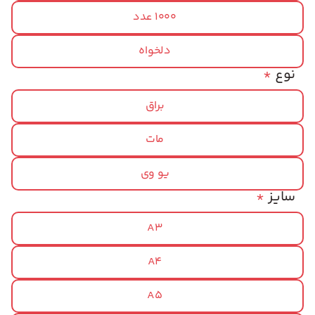
1000 عدد
دلخواه
نوع
*
براق
مات
یو وی
سایز
*
A3
A4
A5