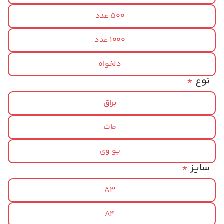
500 عدد
1000 عدد
دلخواه
نوع
*
براق
مات
یو وی
سایز
*
A3
A4