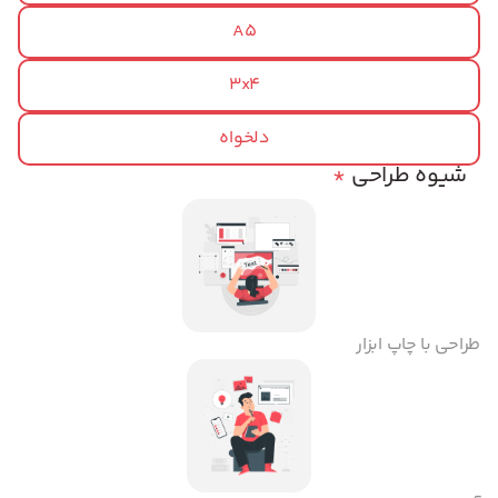
A5
3x4
دلخواه
شیوه طراحی
*
طراحی با چاپ ابزار