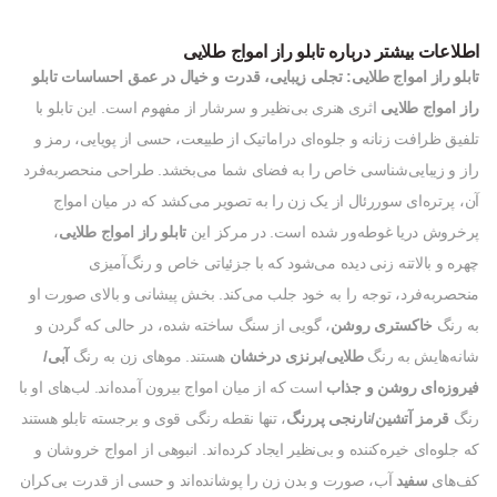
اطلاعات بیشتر درباره تابلو راز امواج طلایی
تابلو راز امواج طلایی: تجلی زیبایی، قدرت و خیال در عمق احساسات
تابلو
راز امواج طلایی
اثری هنری بی‌نظیر و سرشار از مفهوم است. این تابلو با
تلفیق ظرافت زنانه و جلوه‌ای دراماتیک از طبیعت، حسی از پویایی، رمز و
راز و زیبایی‌شناسی خاص را به فضای شما می‌بخشد. طراحی منحصربه‌فرد
آن، پرتره‌ای سوررئال از یک زن را به تصویر می‌کشد که در میان امواج
پرخروش دریا غوطه‌ور شده است. در مرکز این
تابلو راز امواج طلایی
،
چهره و بالاتنه زنی دیده می‌شود که با جزئیاتی خاص و رنگ‌آمیزی
منحصربه‌فرد، توجه را به خود جلب می‌کند. بخش پیشانی و بالای صورت او
به رنگ
خاکستری روشن
، گویی از سنگ ساخته شده، در حالی که گردن و
شانه‌هایش به رنگ
طلایی/برنزی درخشان
هستند. موهای زن به رنگ
آبی/
فیروزه‌ای روشن و جذاب
است که از میان امواج بیرون آمده‌اند. لب‌های او با
رنگ
قرمز آتشین/نارنجی پررنگ
، تنها نقطه رنگی قوی و برجسته تابلو هستند
که جلوه‌ای خیره‌کننده و بی‌نظیر ایجاد کرده‌اند. انبوهی از امواج خروشان و
کف‌های
سفید
آب، صورت و بدن زن را پوشانده‌اند و حسی از قدرت بی‌کران