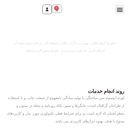
0
وقت ثبت سفارش رسید!
تابلو راز امواج طلایی: چهره زن با گردن طلایی و موهای آبی، در میان امواج سفید آب.
لب‌های قرمز. نماد قدرت و رمز و راز. جلوه‌ای سوررئال و دراماتیک.
روند انجام خدمات
لورم ایپسوم متن ساختگی با تولید سادگی نامفهوم از صنعت چاپ، و با استفاده
از طراحان گرافیک است، چاپگرها و متون بلکه روزنامه و مجله در ستون و
سطرآنچنان که لازم است، و برای شرایط فعلی تکنولوژی مورد نیاز، و کاربردهای
متنوع با هدف بهبود ابزارهای کاربردی می باشد.