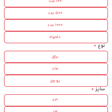
100 عدد
500 عدد
1000 عدد
دلخواه
نوع
*
براق
مات
یو وی
سایز
*
A3