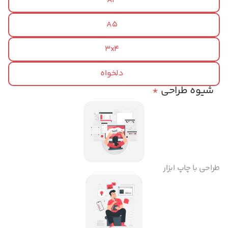
A4
A5
3x4
دلخواه
شیوه طراحی
*
طراحی با چاپ ابزار