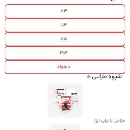
A3
A4
A5
3x4
دلخواه
شیوه طراحی
*
طراحی با چاپ ابزار