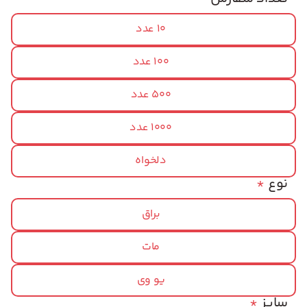
10 عدد
100 عدد
500 عدد
1000 عدد
دلخواه
نوع
*
براق
مات
یو وی
سایز
*