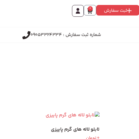
0
ثبت سفارش
شماره ثبت سفارش : 09053324334
تابلو لاله های گرم پاییزی
0
تومان