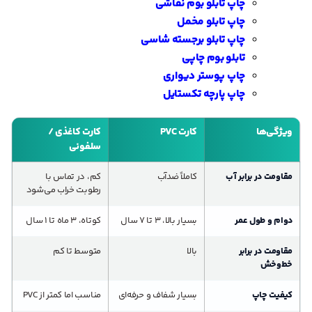
چاپ تابلو بوم نقاشی
چاپ تابلو مخمل
چاپ تابلو برجسته شاسی
تابلو بوم چاپی
چاپ پوستر دیواری
چاپ پارچه تکستایل
ویژگی‌ها
کارت PVC
کارت کاغذی /
سلفونی
مقاومت در برابر آب
کاملاً ضدآب
کم، در تماس با
رطوبت خراب می‌شود
دوام و طول عمر
بسیار بالا، ۳ تا ۷ سال
کوتاه، ۳ ماه تا ۱ سال
مقاومت در برابر
بالا
متوسط تا کم
خط‌وخش
کیفیت چاپ
بسیار شفاف و حرفه‌ای
مناسب اما کمتر از PVC