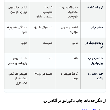
نوع استفاده
دکوراتیو، پرده،
تبلیغات
لباس، چاپ روی
بک‌لایت
محیطی،
لیوان، کوسن
پارچه‌ای
بیلبورد، تابلو
سطح چاپ
لطیف و بدون
نیمه‌براق یا براق
بستگی به پارچه
براقیت
دارد
پایداری رنگ در
عالی
متوسط
خوب
نور
مناسب چاپ
بله
بله
بله، اما روی
رول‌به‌رول
پارچه‌های خاص
حس لمس و
کاملاً طبیعی و
مصنوعی و PVC
طبیعی اما کمی
بافت
نرم
سخت‌تر از
تکستایل
از دیگر خدمات چاپ دکوراتیو در آکادیزاین: