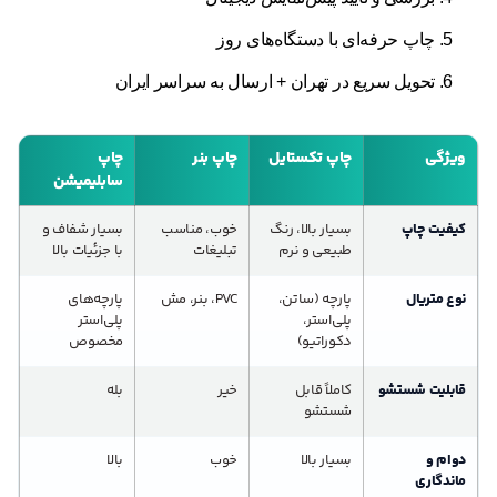
چاپ حرفه‌ای با دستگاه‌های روز
تحویل سریع در تهران + ارسال به سراسر ایران
ویژگی
چاپ تکستایل
چاپ بنر
چاپ
سابلیمیشن
کیفیت چاپ
بسیار بالا، رنگ
خوب، مناسب
بسیار شفاف و
طبیعی و نرم
تبلیغات
با جزئیات بالا
نوع متریال
پارچه (ساتن،
PVC، بنر، مش
پارچه‌های
پلی‌استر،
پلی‌استر
دکوراتیو)
مخصوص
قابلیت شستشو
کاملاً قابل
خیر
بله
شستشو
دوام و
بسیار بالا
خوب
بالا
ماندگاری