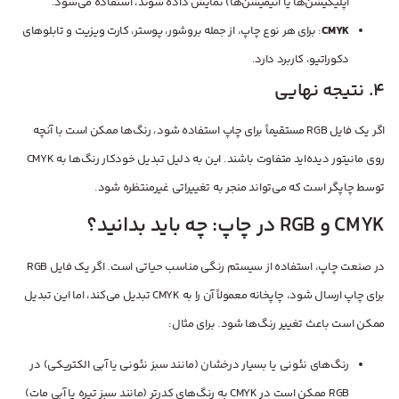
اپلیکیشن‌ها یا انیمیشن‌ها) نمایش داده شوند، استفاده می‌شود.
CMYK
: برای هر نوع چاپ، از جمله بروشور، پوستر، کارت ویزیت و تابلوهای
دکوراتیو، کاربرد دارد.
4. نتیجه نهایی
اگر یک فایل RGB مستقیماً برای چاپ استفاده شود، رنگ‌ها ممکن است با آنچه
روی مانیتور دیده‌اید متفاوت باشند. این به دلیل تبدیل خودکار رنگ‌ها به CMYK
توسط چاپگر است که می‌تواند منجر به تغییراتی غیرمنتظره شود.
CMYK و RGB در چاپ: چه باید بدانید؟
در صنعت چاپ، استفاده از سیستم رنگی مناسب حیاتی است. اگر یک فایل RGB
برای چاپ ارسال شود، چاپخانه معمولاً آن را به CMYK تبدیل می‌کند، اما این تبدیل
ممکن است باعث تغییر رنگ‌ها شود. برای مثال:
رنگ‌های نئونی یا بسیار درخشان (مانند سبز نئونی یا آبی الکتریکی) در
RGB ممکن است در CMYK به رنگ‌های کدرتر (مانند سبز تیره یا آبی مات)