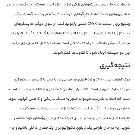
با پیشرفت فناوری، سیستم‌های رنگی نیز در حال تحول هستند. چاپگرهای مدرن
با فناوری‌های جدید (مانند چاپگرهای 6 رنگ یا 8 رنگ) می‌توانند گستره رنگی
وسیع‌تری را نسبت به CMYK سنتی بازتولید کنند. از سوی دیگر، نمایشگرهای
دیجیتال با تکنولوژی‌هایی مثل OLED و Quantum Dot گستره رنگی RGB را حتی
بیشتر گسترش داده‌اند. در آینده، ممکن است استانداردهای جدیدی برای ترکیب
این دو سیستم ایجاد شود تا تفاوت‌ها کمتر شوند.
نتیجه‌گیری
درک تفاوت بین CMYK و RGB برای هر طراحی که با چاپ یا تابلوهای دکوراتیو
سروکار دارد، ضروری است. RGB برای نمایش دیجیتال و CMYK برای چاپ مناسب
است، اما انتخاب نادرست می‌تواند منجر به مشکلات رنگی و کاهش کیفیت شود.
با طراحی در فضای رنگی مناسب، استفاده از ابزارهای حرفه‌ای و همکاری با
چاپخانه‌های معتبر، می‌توانید از نتایج خیره‌کننده‌ای در پروژه‌های خود مطمئن
شوید. چه در حال طراحی یک تابلوی دکوراتیو برای یک فضای داخلی باشید و چه