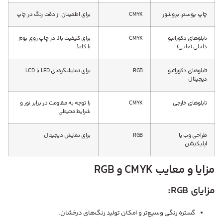
چاپ پوستر، بروشور
CMYK
برای اطمینان از دقت رنگ در چاپ
تابلوهای دکوراتیو
CMYK
برای کیفیت بالا در چاپ روی بوم
داخلی (چاپی)
یا کاغذ
تابلوهای دکوراتیو
RGB
برای نمایشگرهای LED یا LCD
دیجیتال
تابلوهای خارجی
CMYK
با توجه به مقاومت در برابر نور و
شرایط محیطی
طراحی وب یا
RGB
برای نمایش دیجیتال
اپلیکیشن
مزایا و معایب CMYK و RGB
مزایای RGB:
گستره رنگی وسیع‌تر و امکان تولید رنگ‌های درخشان.