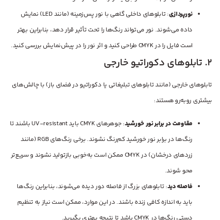
نورپردازی
: تابلوهای داخلی گاهی با نور پس‌زمینه (مانند LED) نمایش
داده می‌شوند. نور می‌تواند رنگ‌ها را تحت تأثیر قرار دهد، بنابراین بهتر
است فایل را در CMYK طراحی کنید و اثر نور را در پیش‌نمایش بررسی کنید.
2. تابلوهای دکوراتیو خارجی
تابلوهای خارجی (مانند تابلوهای تبلیغاتی یا دکوراتیو در فضای باز) با چالش‌های
بیشتری روبه‌رو هستند:
مقاومت در برابر نور خورشید
: جوهرهای CMYK باید UV-resistant باشند تا
رنگ‌ها در برابر نور خورشید کم‌رنگ نشوند. برخی رنگ‌های RGB (مانند
زردهای درخشان) در CMYK ممکن است به‌خوبی بازتولید نشوند و سریع‌تر
محو شوند.
فاصله دید
: تابلوهای بزرگ از فاصله دور دیده می‌شوند، بنابراین رنگ‌ها
باید به اندازه کافی زنده باشند. در این موارد، ممکن است نیاز به تنظیم
دستی رنگ‌ها در CMYK باشد تا نتیجه بهتری بگیرید.