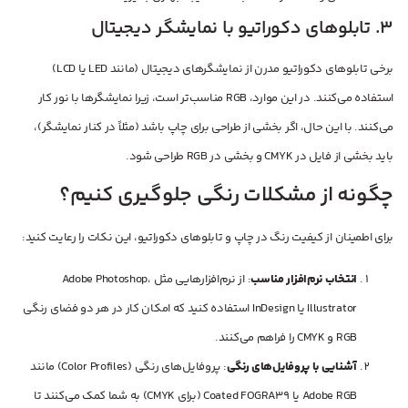
3. تابلوهای دکوراتیو با نمایشگر دیجیتال
برخی تابلوهای دکوراتیو مدرن از نمایشگرهای دیجیتال (مانند LED یا LCD)
استفاده می‌کنند. در این موارد، RGB مناسب‌تر است، زیرا نمایشگرها با نور کار
می‌کنند. با این حال، اگر بخشی از طراحی برای چاپ باشد (مثلاً در کنار نمایشگر)،
باید بخشی از فایل در CMYK و بخشی در RGB طراحی شود.
چگونه از مشکلات رنگی جلوگیری کنیم؟
برای اطمینان از کیفیت رنگ در چاپ و تابلوهای دکوراتیو، این نکات را رعایت کنید:
انتخاب نرم‌افزار مناسب
: از نرم‌افزارهایی مثل Adobe Photoshop،
Illustrator یا InDesign استفاده کنید که امکان کار در هر دو فضای رنگی
RGB و CMYK را فراهم می‌کنند.
آشنایی با پروفایل‌های رنگی
: پروفایل‌های رنگی (Color Profiles) مانند
Adobe RGB یا Coated FOGRA39 (برای CMYK) به شما کمک می‌کنند تا