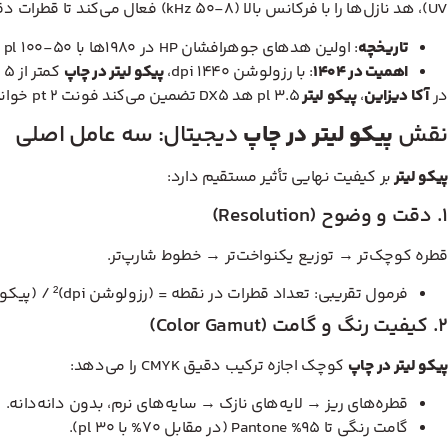
UV)، هد نازل‌ها را با فرکانس بالا (۸-۵۰ kHz) فعال می‌کند تا قطرات دقیق پاشش شوند.
تاریخچه
: اولین هدهای جوهرافشان HP در ۱۹۸۰ها با ۵۰-۱۰۰ pl بودند. Epson در ۲۰۰۰ها به ۳ pl رسید؛ امروزه Ricoh Gen6 به ۲.۵ pl!
اهمیت در ۱۴۰۴
: با رزولوشن ۱۴۴۰ dpi،
پیکو لیتر در چاپ
کمتر از ۵ pl برای چاپ عکس‌های گالری ضروری است.
در
آکا دیزاین
،
پیکو لیتر
۳.۵ pl هد DX5 تضمین می‌کند فونت ۲ pt خوانا و گرادیان‌ها بدون banding باشند.
نقش
پیکو لیتر در چاپ
دیجیتال: سه عامل اصلی
پیکو لیتر
بر کیفیت نهایی تأثیر مستقیم دارد:
۱. دقت و وضوح (Resolution)
قطره کوچک‌تر → توزیع یکنواخت‌تر → خطوط شارپ‌تر.
فرمول تقریبی: تعداد قطرات در نقطه = (رزولوشن dpi)² / (پیکو لیتر). مثال: ۱۴۴۰ dpi با ۴ pl ≈ ۵۱۸۴۰۰۰ قطره در اینچ مربع → جزئیات میکروسکوپی.
۲. کیفیت رنگ و گامت (Color Gamut)
پیکو لیتر در چاپ
کوچک اجازه ترکیب دقیق CMYK را می‌دهد:
قطره‌های ریز → لایه‌های نازک → سایه‌های نرم، بدون دانه‌دانه.
گامت رنگی تا ۹۵% Pantone (در مقابل ۷۰% با ۳۰ pl).