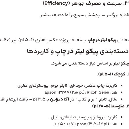
۳. سرعت و مصرف جوهر (Efficiency)
قطره بزرگ‌تر → پوشش سریع‌تر اما مصرف بیشتر.
تعادل
پیکو لیتر در چاپ
بسته به پروژه: عکس هنری (۱-۵ pl)، بنر (۲۰-۵۰ pl).
دسته‌بندی
پیکو لیتر در چاپ
و کاربردها
پیکو لیتر
بر اساس نیاز دسته‌بندی می‌شود:
۱.
کوچک (۱-۵ pl)
:
کاربرد: چاپ عکس حرفه‌ای، تابلو بوم، پوسترهای هنری.
هد: Epson i3200 (۲.۵ pl)، Ricoh Gen5.
مثال: تابلو “ابر و کتاب” در
آکا دیزاین
با ۳.۵ pl – بافت ابرها واقعی!
۲.
متوسط (۵-۲۰ pl)
:
کاربرد: بروشور، پوستر تبلیغاتی، لیبل.
هد: DX5/DX7 Epson (۳.۵-۱۲ pl).