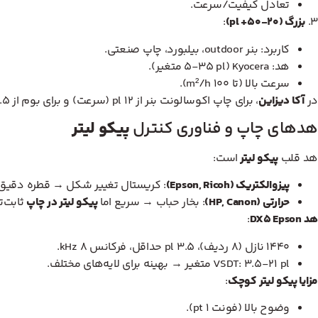
تعادل کیفیت/سرعت.
۳.
بزرگ (۲۰-۵۰+ pl)
:
کاربرد: بنر outdoor، بیلبورد، چاپ صنعتی.
هد: Kyocera (۵-۳۵ pl متغیر).
سرعت بالا (تا ۱۰۰ m²/h).
در
آکا دیزاین
، برای چاپ اکوسالونت بنر از ۱۲ pl (سرعت) و برای بوم از ۳.۵ pl (کیفیت) استفاده می‌کنیم.
هدهای چاپ و فناوری کنترل
پیکو لیتر
هد قلب
پیکو لیتر
است:
پیزوالکتریک (Epson, Ricoh)
: کریستال تغییر شکل → قطره دقیق
حرارتی (HP, Canon)
: بخار حباب → سریع اما
پیکو لیتر در چاپ
ثابت‌تر
هد DX5 Epson
:
۱۴۴۰ نازل (۸ ردیف)، ۳.۵ pl حداقل، فرکانس ۸ kHz.
VSDT: ۳.۵-۲۱ pl متغیر → بهینه برای لایه‌های مختلف.
مزایا پیکو لیتر کوچک
:
وضوح بالا (فونت ۱ pt).