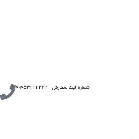
شماره ثبت سفارش : 09053324334