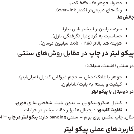
مصرف جوهر ۲۰-۳۰% کمتر.
رنگ‌های طبیعی‌تر (کمتر over-ink).
چالش‌ها
:
سرعت پایین‌تر (بیشتر پاس نیاز).
حساسیت به گردوغبار (گرفتگی نازل).
هزینه هد بالاتر (DX5 ≈ ۲.۵ میلیون تومان).
پیکو لیتر در چاپ
در مقابل روش‌های سنتی
در سنتی (افست، سیلک):
جوهر با غلتک/مش → حجم غیرقابل کنترل (میلی‌لیتر).
کیفیت وابسته به پلیت/شابلون.
در دیجیتال با
پیکو لیتر
:
کنترل میکروسکوپی → بدون پلیت، شخصی‌سازی فوری.
تفاوت کلیدی
: دیجیتال ۱۰ برابر دقت بیشتر در جزئیات.
مثال: چاپ عکس روی بوم – سنتی banding دارد؛
پیکو لیتر در چاپ
۳ pl صاف و طبیعی.
کاربردهای عملی
پیکو لیتر