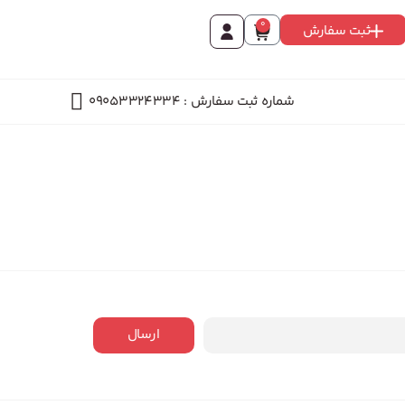
0
ثبت سفارش
شماره ثبت سفارش : 09053324334
ارسال