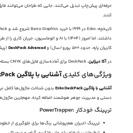
حرفه‌ای پیش‌چاپ تبدیل می‌کنند، جایی که طراحان می‌توانند فایل‌
کنند.
داشتند، اما امروز (۱۴۰۴) با AI و اتوماسیون، جریان کاری را از طراحی تا چاپ یکپارچه می‌کند. دو نسخه اصلی:
کاربران پایه، حدود ۵۰۰ یورو/سال) و
DeskPack Advanced
(پیشرفته، ۱۰۰۰+ یور
در
آکا دیزاین
، DeskPack برای آماده‌سازی فایل‌های CMYK بسته‌بندی استفاده می‌شود تا از خطاهای چاپ جلوگیری کند.
ویژگی‌های کلیدی
آشنایی با پلاگین Esko DeskPack
آشنایی با پلاگین Esko DeskPack
دستی و مدیریت جوهر هوشمند اضافه کرده. مهم‌ترین ماژول‌ها
PowerTrapper: ترپینگ خودکار
ترپینگ (جبران هم‌پوشانی رنگ‌ها برای جلوگیری از خطوط 
تنظیمات پیشرفته برای چاپ فلکسو، گراور و دیجیتال.