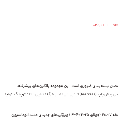
آشنایی با پلاگین Esko DeskPack: ابزاری قدرتمند برای پ
وشاپ
adm
0 دیدگاه
خصصان بسته‌بندی ضروری است. این مجموعه پلاگین‌های پیشرفته،
نرم‌افزارهای Adobe Illustrator و Photoshop را به ابزارهای تخصصی پیش‌چاپ (Prepress) تبدیل می‌کند و فرآیندهایی مانند ترپینگ، تولید
شرکت Esko، رهبر جهانی در راه‌حل‌های چاپ و بسته‌بندی، در نسخه ۲۵.۰۷ (جولای ۱۴۰۴/۲۰۲۵) ویژگی‌های جدیدی مانند اتوماسیون