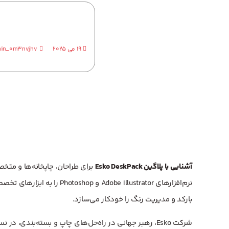
ایلاستریتور و فت
19 می 2025
in_0m3nvjhv
آشنایی با پلاگین Esko DeskPack
برای طراحان، چاپخانه‌ها و مت
بارکد و مدیریت رنگ را خودکار می‌سازد.