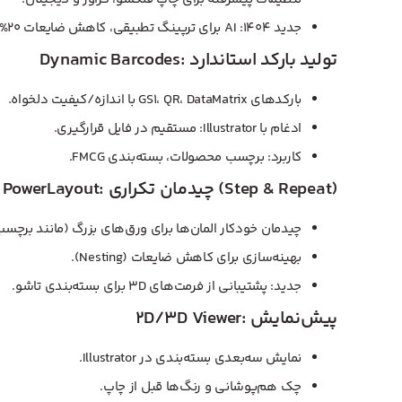
جدید ۱۴۰۴: AI برای ترپینگ تطبیقی، کاهش ضایعات ۲۰%.
Dynamic Barcodes: تولید بارکد استاندارد
بارکدهای GS1، QR، DataMatrix با اندازه/کیفیت دلخواه.
ادغام با Illustrator: مستقیم در فایل قرارگیری.
کاربرد: برچسب محصولات، بسته‌بندی FMCG.
PowerLayout: چیدمان تکراری (Step & Repeat)
چیدمان خودکار المان‌ها برای ورق‌های بزرگ (مانند برچسب
بهینه‌سازی برای کاهش ضایعات (Nesting).
جدید: پشتیبانی از فرمت‌های ۳D برای بسته‌بندی تاشو.
۲D/3D Viewer: پیش‌نمایش
نمایش سه‌بعدی بسته‌بندی در Illustrator.
چک هم‌پوشانی و رنگ‌ها قبل از چاپ.