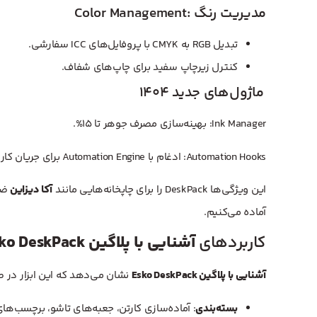
Color Management: مدیریت رنگ
تبدیل RGB به CMYK با پروفایل‌های ICC سفارشی.
کنترل زیرچاپ سفید برای چاپ‌های شفاف.
ماژول‌های جدید ۱۴۰۴
Ink Manager: بهینه‌سازی مصرف جوهر تا ۱۵%.
Automation Hooks: ادغام با Automation Engine برای جریان کاری خودکار.
این ویژگی‌ها DeskPack را برای چاپخانه‌هایی مانند
آکا دیزاین
ضرو
آماده می‌کنیم.
کاربردهای
آشنایی با پلاگین Esko DeskPack
آشنایی با پلاگین Esko DeskPack
نشان می‌دهد که این ابزار در صن
بسته‌بندی
: آماده‌سازی کارتن، جعبه‌های تاشو، برچسب‌های رول –