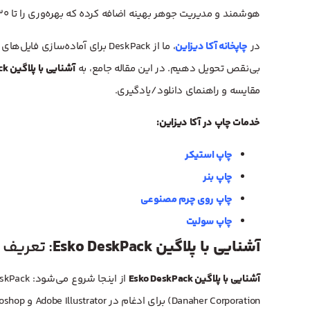
هوشمند و مدیریت جوهر بهینه اضافه کرده که بهره‌وری را تا ۳۰% افزایش می‌دهد.
در
چاپخانه آکا دیزاین
، ما از DeskPack برای آماده‌س
بی‌نقص تحویل دهیم. در این مقاله جامع، به
آشنایی با پلاگین Esko DeskPack
مقایسه و راهنمای دانلود/یادگیری.
خدمات چاپ در آکا دیزاین:
چاپ استیکر
چاپ بنر
چاپ روی چرم مصنوعی
چاپ سولیت
آشنایی با پلاگین Esko DeskPack
: تعریف 
آشنایی با پلاگین Esko DeskPack