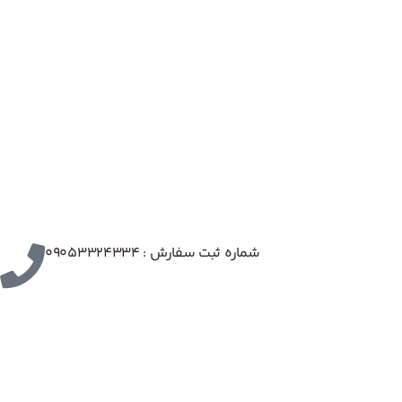
شماره ثبت سفارش : 09053324334