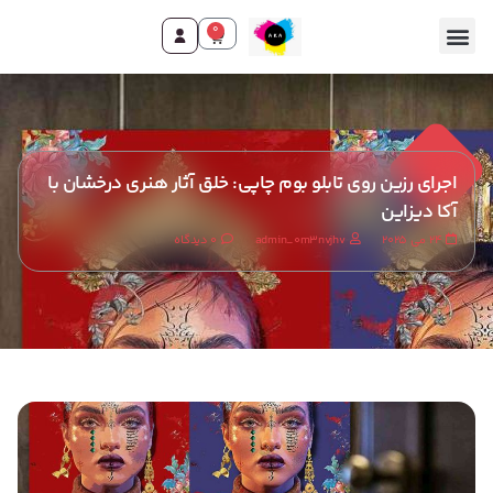
0
اجرای رزین روی تابلو بوم چاپی: خلق آثار هنری درخشان با
آکا دیزاین
24 می 2025
admin_0m3nvjhv
0 دیدگاه