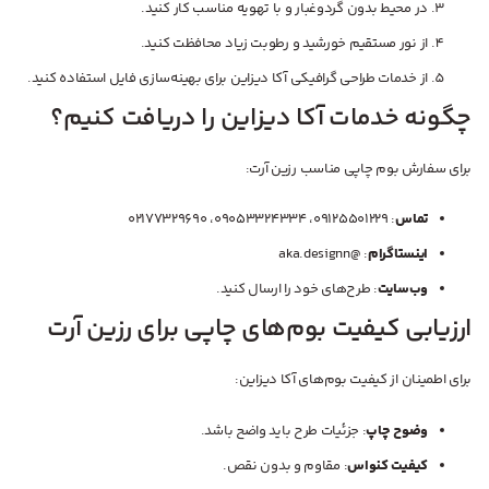
در محیط بدون گردوغبار و با تهویه مناسب کار کنید.
از نور مستقیم خورشید و رطوبت زیاد محافظت کنید.
از خدمات طراحی گرافیکی آکا دیزاین برای بهینه‌سازی فایل استفاده کنید.
چگونه خدمات آکا دیزاین را دریافت کنیم؟
برای سفارش بوم چاپی مناسب رزین آرت:
تماس
: 09125501229، 09053324334، 02177329690
اینستاگرام
: @aka.designn
وب‌سایت
: طرح‌های خود را ارسال کنید.
ارزیابی کیفیت بوم‌های چاپی برای رزین آرت
برای اطمینان از کیفیت بوم‌های آکا دیزاین:
وضوح چاپ
: جزئیات طرح باید واضح باشد.
کیفیت کنواس
: مقاوم و بدون نقص.