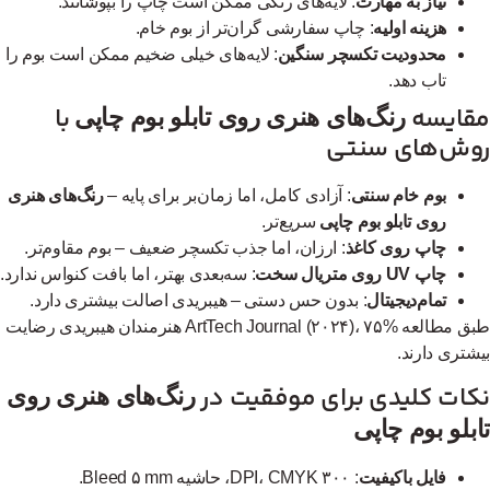
نیاز به مهارت
: لایه‌های رنگی ممکن است چاپ را بپوشانند.
هزینه اولیه
: چاپ سفارشی گران‌تر از بوم خام.
محدودیت تکسچر سنگین
: لایه‌های خیلی ضخیم ممکن است بوم را
تاب دهد.
قایسه
با
رنگ‌های هنری روی تابلو بوم چاپی
وش‌های سنتی
بوم خام سنتی
: آزادی کامل، اما زمان‌بر برای پایه –
رنگ‌های هنری
روی تابلو بوم چاپی
سریع‌تر.
چاپ روی کاغذ
: ارزان، اما جذب تکسچر ضعیف – بوم مقاوم‌تر.
چاپ UV روی متریال سخت
: سه‌بعدی بهتر، اما بافت کنواس ندارد.
تمام‌دیجیتال
: بدون حس دستی – هیبریدی اصالت بیشتری دارد.
طبق مطالعه ArtTech Journal (۲۰۲۴)، ۷۵% هنرمندان هیبریدی رضایت
شتری دارند.
کات کلیدی برای موفقیت در
رنگ‌های هنری روی
بلو بوم چاپی
فایل باکیفیت
: ۳۰۰ DPI، CMYK، حاشیه Bleed ۵ mm.