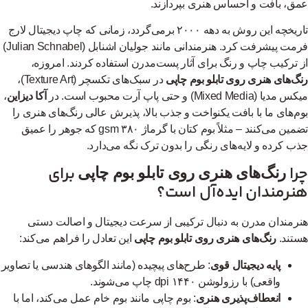
ق، بافت و احساس هنری بپردازند.
تاریخچه این روش به دهه ۲۰۰۰ برمی‌گردد، زمانی که چاپ دیجیتال لارج
فرمت پیشرفت کرد. هنرمندانی مانند جولیان اشنابل (Julian Schnabel)
 ترکیب چاپ و رنگ برای آثار پست‌مدرن استفاده کردند. امروزه،
گ‌های هنری روی تابلو بوم چاپی
در سبک‌های تکسچر (Texture Art)،
یا (Mixed Media) و حتی پاپ آرت محبوب است. در
آکا دیزاین
،
م‌های ما با بافت یکنواخت و جذب بالا، پذیرش عالی رنگ‌های هنری را
تضمین می‌کنند – مثلاً بوم کتان با گرماژ ۳۸۰ gsm که جوهر را عمیق
ب کرده و لایه‌های رنگی را بدون ترک نگه می‌دارد.
را
برای
رنگ‌های هنری روی تابلو بوم چاپی
نرمندان ایده‌آل است؟
رمندان مدرن به دنبال ترکیبی از سرعت دیجیتال و اصالت دستی
تند.
رنگ‌های هنری روی تابلو بوم چاپی
این تعادل را فراهم می‌کند:
پایه دیجیتال قوی
: طرح‌های پیچیده (مانند الگوهای هندسی یا تصاویر
واقعی) با رزولوشن ۱۴۴۰ dpi چاپ می‌شوند.
انعطاف‌پذیری هنری
: بوم چاپی مانند بوم خام عمل می‌کند، اما با