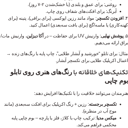
روغنی: برای عمق و بلندی (با خشک‌شدن ۲-۷ روز).
آبرنگ: برای افکت‌های شفاف روی چاپ.
افزودن تکسچر
: مواد مانند رزین اپوکسی (برای براقی)، پتینه (برای
نه‌کاری) یا ماسه/گچ (برای بافت سه‌بعدی) اعمال کنید.
پوشش نهایی
: وارنیش UV برای حفاظت – در
آکا دیزاین
، وارنیش مات/
اق ارائه می‌دهیم.
ال: برای تابلو “خورشید و آبشار طلایی”، چاپ پایه با رنگ‌های زنده →
مال اکریلیک طلایی برای تکسچر آبشار.
نیک‌های خلاقانه با
رنگ‌های هنری روی تابلو
وم چاپی
رمندان می‌توانند خلاقیت را با تکنیک‌ها افزایش دهند:
تکسچر برجسته
: رزین + رنگ اکریلیک برای افکت سه‌بعدی (مانند
موج آب در منظره).
میکس مدیا
: ترکیب چاپ با کلاژ، فلز یا پارچه – بوم چاپی پایه
محکمی فراهم می‌کند.