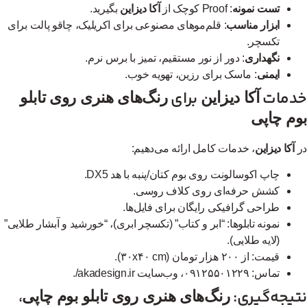
تست نمونه
: Proof کوچک از
آکا دیزاین
بگیرید.
ابزار مناسب
: قلم‌موهای مصنوعی برای اکریلیک، چاقو پالت برای
تکسچر.
نگهداری
: دور از نور مستقیم، تمیز با برس نرم.
ایمنی
: ماسک برای رزین، تهویه خوب.
دمات
برای
آکا دیزاین
رنگ‌های هنری روی تابلو
وم چاپی
آکا دیزاین
، خدمات کامل ارائه می‌دهیم:
چاپ اکوسالونت روی بوم کتان/پنبه با هد DX5.
کشش حرفه‌ای روی کلاف روسی.
طراحی گرافیکی رایگان برای فایل‌ها.
نمونه تابلوها: “ابر و کتاب” (تکسچر ابری)، “خورشید و آبشار طلایی”
(لایه طلایی).
قیمت: از ۲۰۰ هزار تومان (۳۰x۴۰ cm).
تماس: ۰۹۱۲۵۵۰۱۲۲۹، وب‌سایت akadesign.ir/.
تیجه‌گیری:
،
رنگ‌های هنری روی تابلو بوم چاپی