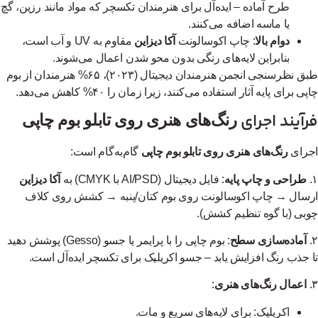
طرح آماده – ایده‌آل برای هنرمندان تکسچر که مواد مانند رزین، گچ
یا ماسه اضافه می‌کنند.
دوام بالا
: چاپ اکوسالونت
آکا دیزاین
مقاوم به UV و آب است،
بنابراین لایه‌های رنگی بدون محو شدن اعمال می‌شوند.
طبق نظرسنجی انجمن هنرمندان دیجیتال (۲۰۲۳)، ۶۵% هنرمندان از بوم
ی برای پایه آثار استفاده می‌کنند، زیرا زمان را ۴۰% کاهش می‌دهد.
آیند اجرای
رنگ‌های هنری روی تابلو بوم چاپی
رای
رنگ‌های هنری روی تابلو بوم چاپی
گام‌به‌گام است:
طراحی و چاپ پایه
: فایل دیجیتال (AI/PSD با CMYK) به
آکا دیزاین
سال → چاپ اکوسالونت روی بوم کتان/پنبه → کشش روی کلاف
بی (با گوه تنظیم کشش).
آماده‌سازی سطح
: بوم چاپی را با پرایمر یا جسو (Gesso) پوشش دهید
 جذب رنگ افزایش یابد – جسو اکریلیک برای تکسچر ایده‌آل است.
اعمال رنگ‌های هنری
:
اکریلیک: برای لایه‌های سریع و مات.