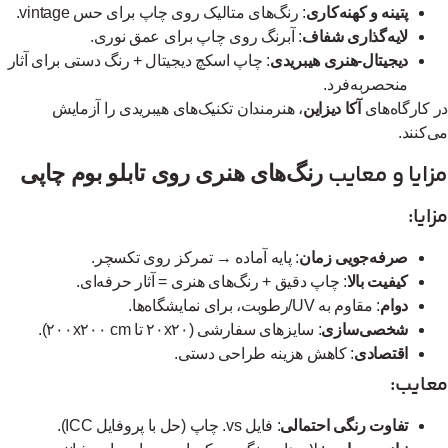
پتینه و کهنه‌کاری
: رنگ‌های متالیک روی چاپ برای حس vintage.
لایه‌گذاری شفاف
: آبرنگ روی چاپ برای عمق نوری.
دیجیتال-هنری هیبریدی
: چاپ اسکچ دیجیتال + رنگ دستی برای آثار
منحصربه‌فرد.
 کارگاه‌های
آکا دیزاین
، هنرمندان تکنیک‌های هیبریدی را آزمایش
‌کنند.
ایا و معایب
رنگ‌های هنری روی تابلو بوم چاپی
ایا:
صرفه‌جویی زمان
: پایه آماده → تمرکز روی تکسچر.
کیفیت بالا
: چاپ دقیق + رنگ‌های هنری = آثار حرفه‌ای.
دوام
: مقاوم به UV/رطوبت، برای نمایشگاه‌ها.
شخصی‌سازی
: سایزهای سفارشی (۲۰x۲۰ تا ۲۰۰x۲۰۰ cm).
اقتصادی
: کاهش هزینه طراحی دستی.
ایب:
تفاوت رنگی احتمالی
: فایل vs. چاپ (حل با پروفایل ICC).