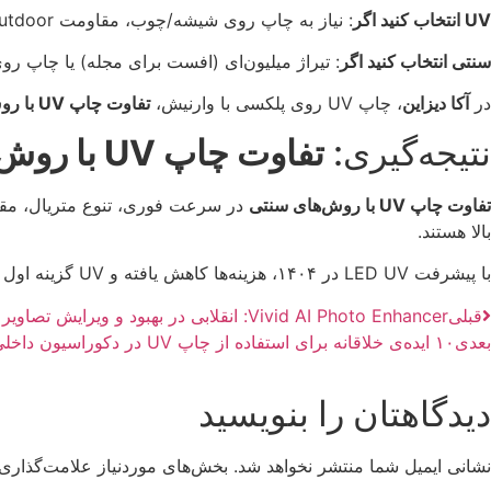
UV انتخاب کنید اگر
: نیاز به چاپ روی شیشه/چوب، مقاومت outdoor، افکت برجسته یا تیراژ کم دارید. مثال: تابلوهای دکوراتیو در رستوران‌ها.
سنتی انتخاب کنید اگر
: تیراژ میلیون‌ای (افست برای مجله) یا چاپ ر
در
آکا دیزاین
، چاپ UV روی پلکسی با وارنیش،
تفاوت چاپ UV با روش‌های سنتی
نتیجه‌گیری:
تفاوت چاپ UV با روش‌های سنتی
تفاوت چاپ UV با روش‌های سنتی
در سرعت فوری، تنوع متریال، مقا
بالا هستند.
با پیشرفت LED UV در ۱۴۰۴، هزینه‌ها کاهش یافته و UV گزینه اول بسیاری پروژه‌هاست. در
قبلی
Vivid AI Photo Enhancer: انقلابی در بهبود و ویرایش تصاویر با هوش مصنوعی
بعدی
۱۰ ایده‌ی خلاقانه برای استفاده از چاپ UV در دکوراسیون داخلی
دیدگاهتان را بنویسید
نشانی ایمیل شما منتشر نخواهد شد.
بخش‌های موردنیاز علامت‌گذاری 