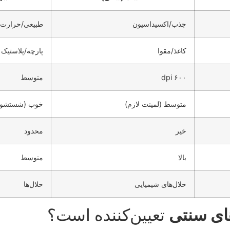
جذب/اکسیداسیون
طبیعی/حرارت
کاغذ/مقوا
پارچه/پلاستیک
۶۰۰ dpi
متوسط
متوسط (لمینت لازم)
خوب (شستشو)
خیر
محدود
بالا
متوسط
حلال‌های شیمیایی
حلال‌ها
تعیین‌کننده است؟