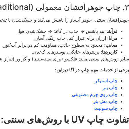
۳. چاپ جوهرافشان معمولی (Inkjet Traditional)
جوهرافشان سنتی، جوهر آب‌باز را پاشش می‌کند و خشک‌شدن با تبخی
فرآیند
: هد پاشش → جذب در کاغذ → خشک‌شدن هوا.
مزایا
: ارزان برای تیراژ کم، چاپ رنگی آسان.
معایب
: محدود به سطوح جاذب، مقاومت کم در برابر آب/نور.
کاربردها
: پرینترهای خانگی، پوسترهای کاغذی.
سایر روش‌های سنتی مانند فلکسو (برای بسته‌بندی) و گراور (تیراژ ع
برخی از خدمات مهم چاپ در آکا دیزاین:
چاپ استیکر
چاپ بنر
چاپ روی چرم مصنوعی
چاپ مش بنر
چاپ سولیت
تفاوت چاپ UV با روش‌های سنتی
: