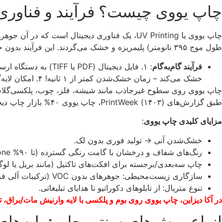
چاپ یووی چیست؟ فرآیند و فناوری
طول موج ۳۹۵ نانومتر) پلیمریزه و خشک می‌گردند. این فرآیند بدون حرارت است و جوهر را به لایه‌ای جامد و مقاوم تبدیل می‌کند.
فرآیند گام‌به‌گام
خشک می‌کند – زمان خشک‌شدن کمتر از ۱ ثانیه! ۴. امکان لایه‌گذاری برای چاپ برجسته (تا ۲ میلی‌متر ارتفاع).
طبق گزارش‌های PrintWeek (۱۴۰۳)، چاپ یووی ۴۰% بازار چاپ دیجیتال را تصاحب کرده، زیرا مقاومت آن در برابر UV خورشیدی تا ۵ سال (بدون محو شدن) است.
مزایای کلیدی چاپ یووی
:
خشک‌شدن آنی → تولید فوری بدون لک.
رنگ‌های شفاف و درخشان با گامت رنگی گسترده (تا ۹۰% Pantone).
چاپ سه‌بعدی/برجسته برای افکت‌های تاکتیل (مانند بریل یا لو
سازگاری زیست‌محیطی: جوهرهای بدون VOC (ترکیبات آلی فرار کم).
تنوع متریال: از تابلوهای دکوراتیو تا هدایای تبلیغاتی.
در آکا دیزاین، چاپ یووی روی بوم و پلکسی با لایه وارنیش مات/براق، تا
انواع روش‌های سنتی چاپ: پایه‌ها