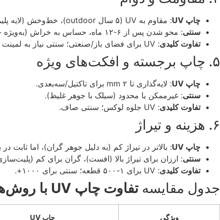
چاپ UV
: مقاوم به UV (۵ سال outdoor)، خط‌وخش (لایه پلیمر سخت)، آب/رطوبت.
سنتی
: محو شدن پس از ۶-۱۲ ماه، حساس به خراش (به‌ویژه جوهرافشان).
تفاوت کلیدی
: UV برای فضای باز/صنعتی؛ سنتی نیاز به لمینت اضافی.
۵. چاپ برجسته و افکت‌های ویژه
چاپ UV
: لایه‌گذاری تا ۲ mm برای تاکتیل/سه‌بعدی.
سنتی
: غیرممکن یا محدود (سیلک با جوهر غلیظ).
تفاوت کلیدی
: UV جلوه لوکس؛ سنتی صاف.
۶. هزینه و تیراژ
چاپ UV
: بالاتر در تیراژ کم (به دلیل جوهر گران)، اما ثابت در با
سنتی
: ارزان برای تیراژ بالا (افست)، گران برای کم (پلیت‌سازی
تفاوت کلیدی
: UV برای ۱-۵۰۰ قطعه؛ سنتی برای ۱۰۰۰+.
جدول مقایسه
تفاوت چاپ UV با روش‌های سنتی
ویژگی
چاپ UV