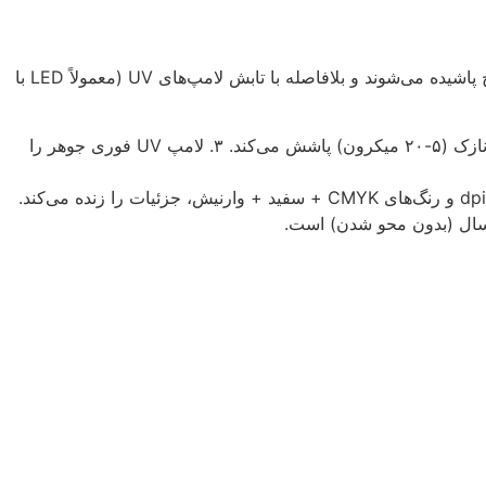
چاپ یووی یا UV Printing، یک فناوری دیجیتال است که در آن جوهرهای خاص (UV-Curable Inks) توسط هدهای پیزوالکتریک روی سطح پاشیده می‌شوند و بلافاصله با تابش لامپ‌های UV (معمولاً LED با
: ۱. فایل دیجیتال (PDF یا TIFF) به دستگاه ارسال می‌شود. ۲. هد چاپ (مانند Epson یا Ricoh) جوهر را در لایه‌های نازک (۵-۲۰ میکرون) پاشش می‌کند. ۳. لامپ UV فوری جوهر را
چاپ یووی روی سطوح غیرجاذب مانند شیشه، فلز، چوب، پلکسی‌گلاس، سرامیک، سنگ و حتی پارچه امکان‌پذیر است. رزولوشن تا ۱۴۴۰ dpi و رنگ‌های CMYK + سفید + وارنیش، جزئیات را زنده می‌کند.