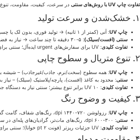
تفاوت چاپ UV با روش‌های سنتی
در سرعت، کیفیت، مقاومت، تنوع و ه
۱. خشک‌شدن و سرعت تولید
چاپ UV
: آنی (کمتر از ۱ ثانیه) → تولید فوری، بدون لک یا چسبندگی.
سنتی (افست/سیلک)
: ۵-۳۰ دقیقه تا چند ساعت → نیاز به فضای خشک‌کن، ریسک لک.
تفاوت کلیدی
: UV برای سفارش‌های urgent ایده‌آل؛ سنتی برای برنامه‌ریزی طولانی.
۲. تنوع متریال و سطوح چاپی
چاپ UV
: همه سطوح (سخت/نرم، جاذب/غیرجاذب) – شیشه بدو
سنتی
: محدود به کاغذ (افست)، پارچه/پلاستیک (سیلک) – نیاز به
تفاوت کلیدی
: UV ۱۰ برابر تنوع بیشتر؛ سنتی نیاز به دستگاه جدا برای هر متریال.
۳. کیفیت و وضوح رنگ
چاپ UV
: رزولوشن ۷۲۰-۱۴۴۰ dpi، رنگ‌های شفاف، گامت گسترده، چاپ سفید/وارنیش.
سنتی
: ۳۰۰-۶۰۰ dpi، رنگ‌های مات‌تر، گرادیان‌های پله‌ای در سیلک.
تفاوت کلیدی
: UV جزئیات ریزتر (فونت ۲ pt خوانا)؛ سنتی برای تصاویر ساده.
۴. مقاومت و دوام