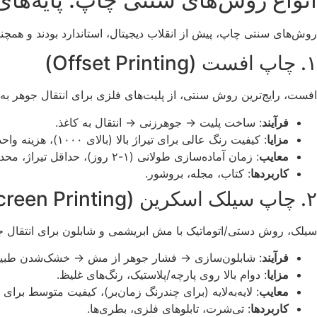
روش‌های سنتی چاپ، پیش از انقلاب دیجیتال، استاندارد بودند و همچنا
۱. چاپ افست (Offset Printing)
افست، رایج‌ترین روش سنتی، از پلیت‌های فلزی برای انتقال جوهر ب
فرآیند
: ساخت پلیت → جوهرزنی → انتقال به کاغذ.
مزایا
: کیفیت رنگ عالی برای تیراژ بالا (بالای ۱۰۰۰)، هزینه واحد پایین.
معایب
: زمان آماده‌سازی طولانی (۱-۲ روز)، حداقل تیراژ، محدود به کاغذ/مقوا.
کاربردها
: کتاب، مجله، بروشور.
۲. چاپ سیلک اسکرین (Screen Printing)
سیلک، روش دستی/اتوماتیک با مش ابریشمی و شابلون برای انتقال ج
فرآیند
: شابلون‌سازی → فشار جوهر از مش → خشک‌شدن طبی
مزایا
: دوام بالا روی پارچه/پلاستیک، رنگ‌های غلیظ.
معایب
: لایه‌به‌لایه (برای چندرنگ زمان‌بر)، کیفیت متوسط برای 
کاربردها
: تی‌شرت، تابلوهای فلزی، بطری‌ها.