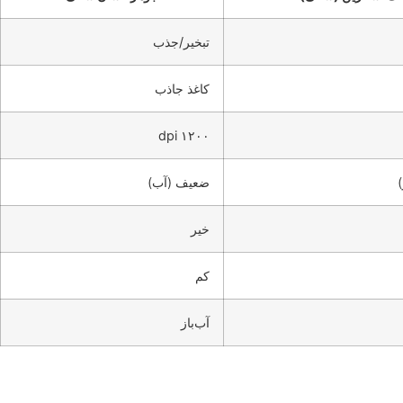
تبخیر/جذب
کاغذ جاذب
۱۲۰۰ dpi
ضعیف (آب)
خیر
کم
آب‌باز