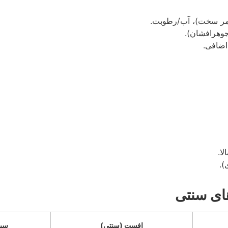
لا.
).
افست (سنتی)
سیل