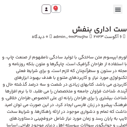
0
ت اداری بنفش
6 آگوست 2023
admin_0m3nvjhv
0 دیدگاه
رم ایپسوم متن ساختگی با تولید سادگی نامفهوم از صنعت چاپ، و
 استفاده از طراحان گرافیک است، چاپگرها و متون بلکه روزنامه و
له در ستون و سطرآنچنان که لازم است، و برای شرایط فعلی
نولوژی مورد نیاز، و کاربردهای متنوع با هدف بهبود ابزارهای
ربردی می باشد، کتابهای زیادی در شصت و سه درصد گذشته حال و
نده، شناخت فراوان جامعه و متخصصان را می طلبد، تا با نرم افزارها
اخت بیشتری را برای طراحان رایانه ای علی الخصوص طراحان خلاقی، و
هنگ پیشرو در زبان فارسی ایجاد کرد، در این صورت می توان امید
شت که تمام و دشواری موجود در ارائه راهکارها، و شرایط سخت
یپ به پایان رسد و زمان مورد نیاز شامل حروفچینی دستاوردهای
لی، و جوابگوی سوالات پیوسته اهل دنیای موجود طراحی اساسا