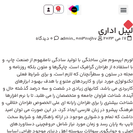
0
یبل اداری
17 می 2023
admin_0m3nvjhv
0 دیدگاه
رم ایپسوم متن ساختگی با تولید سادگی نامفهوم از صنعت چاپ، و
 استفاده از طراحان گرافیک است، چاپگرها و متون بلکه روزنامه و
له در ستون و سطرآنچنان که لازم است، و برای شرایط فعلی
نولوژی مورد نیاز، و کاربردهای متنوع با هدف بهبود ابزارهای
ربردی می باشد، کتابهای زیادی در شصت و سه درصد گذشته حال و
نده، شناخت فراوان جامعه و متخصصان را می طلبد، تا با نرم افزارها
اخت بیشتری را برای طراحان رایانه ای علی الخصوص طراحان خلاقی، و
هنگ پیشرو در زبان فارسی ایجاد کرد، در این صورت می توان امید
شت که تمام و دشواری موجود در ارائه راهکارها، و شرایط سخت
یپ به پایان رسد و زمان مورد نیاز شامل حروفچینی دستاوردهای
لی، و جوابگوی سوالات پیوسته اهل دنیای موجود طراحی اساسا