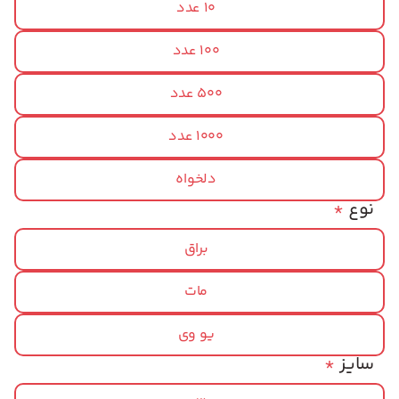
10 عدد
100 عدد
500 عدد
1000 عدد
دلخواه
نوع
*
براق
مات
یو وی
سایز
*