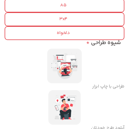
A5
3x4
دلخواه
شیوه طراحی
*
طراحی با چاپ ابزار
آپلود طرح خودتان