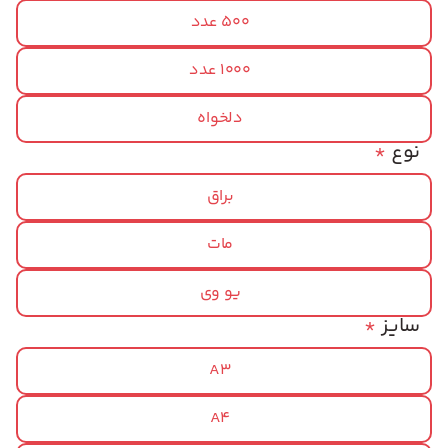
500 عدد
1000 عدد
دلخواه
نوع
*
براق
مات
یو وی
سایز
*
A3
A4