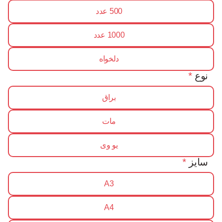
500 عدد
1000 عدد
دلخواه
نوع
*
براق
مات
یو وی
سایز
*
A3
A4