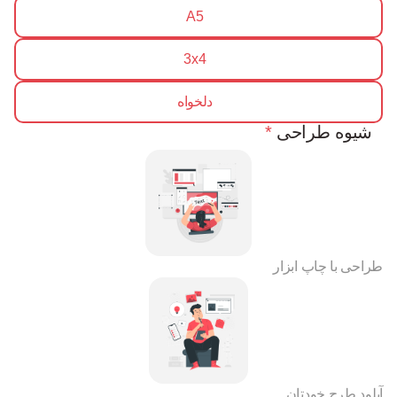
A5
3x4
دلخواه
شیوه طراحی
*
طراحی با چاپ ابزار
آپلود طرح خودتان