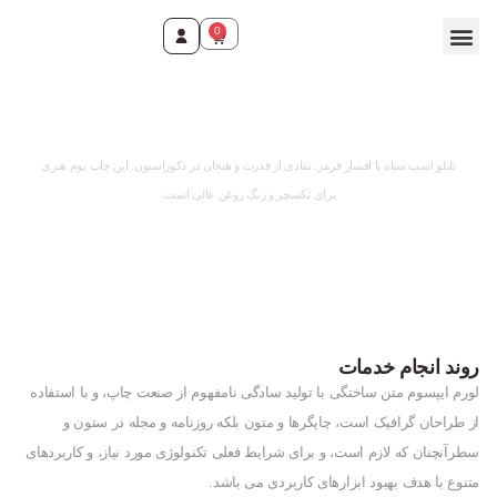
0
تماس با ما
صفحه اصلی
محصولات و خدمات
وقت ثبت سفارش رسید!
تابلو اسب سیاه با افسار قرمز: نمادی از قدرت و هیجان در دکوراسیون. این چاپ بوم هنری
برای تکسچر و رنگ روغن عالی است.
روند انجام خدمات
لورم ایپسوم متن ساختگی با تولید سادگی نامفهوم از صنعت چاپ، و با استفاده
از طراحان گرافیک است، چاپگرها و متون بلکه روزنامه و مجله در ستون و
سطرآنچنان که لازم است، و برای شرایط فعلی تکنولوژی مورد نیاز، و کاربردهای
متنوع با هدف بهبود ابزارهای کاربردی می باشد.