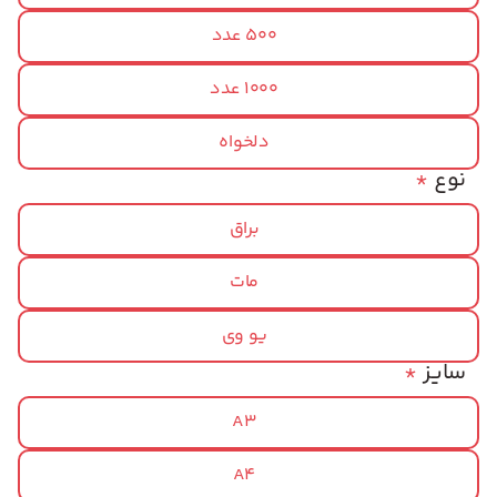
500 عدد
1000 عدد
دلخواه
نوع
*
براق
مات
یو وی
سایز
*
A3
A4