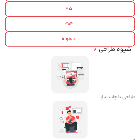
A5
3x4
دلخواه
شیوه طراحی
*
طراحی با چاپ ابزار