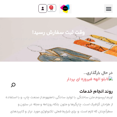
0
تماس با ما
صفحه اصلی
محصولات و خدمات
وقت ثبت سفارش رسید!
تابلو الهه فیروزه ای پردار: پرتره زنی با پارچه فیروزه ای روی سر، لب‌های قرمز و دامنی از
پرهای سفید با تزئین طلایی. نماد شکوه و رمز و راز. جلوه‌ای لوکس.
در حال بارگذاری...
روند انجام خدمات
لورم ایپسوم متن ساختگی با تولید سادگی نامفهوم از صنعت چاپ، و با استفاده
از طراحان گرافیک است، چاپگرها و متون بلکه روزنامه و مجله در ستون و
سطرآنچنان که لازم است، و برای شرایط فعلی تکنولوژی مورد نیاز، و کاربردهای