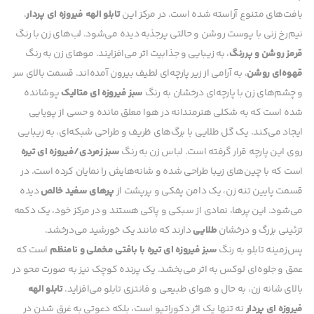
بافت‌های متنوع آراسته شده است. در مرکز این
تابلو الهه فیروزه ای پردار
،
نیم‌رخ زنی با پوست روشن و حالتی پرجذبه دیده می‌شود. لب‌های زن با رنگ
قرمز روشن و پررنگ
، به زیبایی و جذابیت اثر می‌افزایند. موهای زن به رنگ
قهوه‌ای روشن
، به آرامی از زیر پارچه‌ای لطیف بیرون آمده‌اند. قسمت بالای سر
و چشم‌های زن با پارچه‌ای درخشان به رنگ
سبز فیروزه ای متالیک
پوشانده
شده است که به شکلی هنرمندانه در هوا معلق مانده و حسی از پویایی
ایجاد می‌کند. یک گل طلایی با برگ‌های ظریف و طراحی شبکه‌ای، به زیبایی
روی این پارچه قرار گرفته است. لباس زن به رنگ
سبز زمردی/فیروزه ای تیره
است که با چین‌های زیبا طراحی شده و شانه‌هایش را نمایان کرده است. در
قسمت پایین تنه زن، یک دامن پفکی و پرپشت از
پرهای سفید خالص
دیده
می‌شود. این پرها، نمادی از سبکی و پاکی هستند و در مرکز خود، یک دکمه
تزئینی بزرگ و درخشان
طلایی
دارند که مانند یک خورشید می‌درخشد.
پس‌زمینه تابلو به رنگ
سبز فیروزه ای تیره با بافتی مخملی و نامنظم
است که
عمق و جلوه‌ای لوکس به اثر می‌بخشد. یک پرنده کوچک نیز به صورت محو در
بالای شانه زن، به حال و هوای طبیعی و فانتزی تابلو می‌افزاید.
تابلو الهه
فیروزه ای پردار
نه تنها یک اثر دکوراتیو است، بلکه دعوتی به غرق شدن در