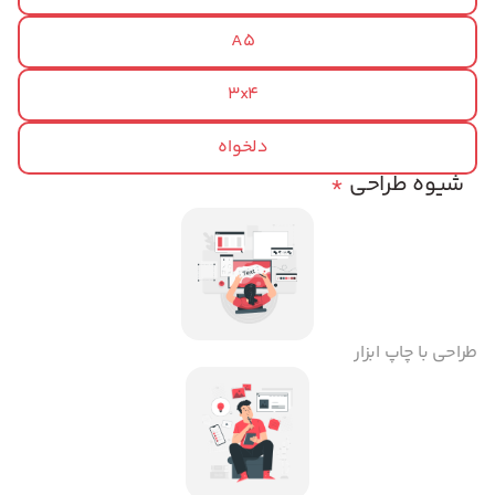
A5
3x4
دلخواه
شیوه طراحی
*
طراحی با چاپ ابزار