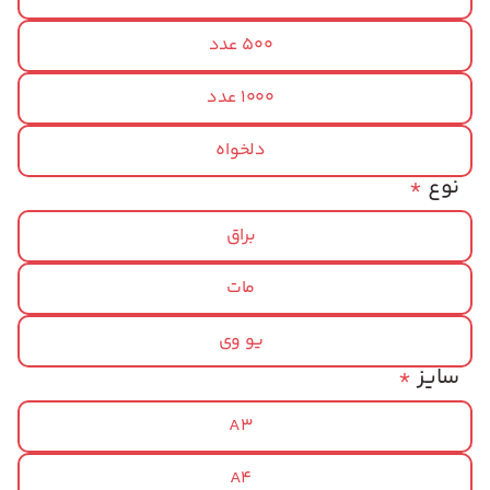
500 عدد
1000 عدد
دلخواه
نوع
*
براق
مات
یو وی
سایز
*
A3
A4