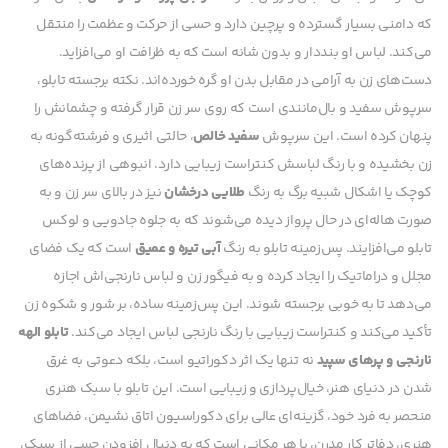
که دامنی بسیار گسترده و پرچین دارد و حسی از حرکت و عظمت را منتقل
می‌کند. لباس او بنددار و بدون شانه است که به ظرافت او می‌افزاید.
دست‌های زن به آرامی در مقابل بدن او گره خورده‌اند. نکته برجسته تابلو،
سرپوش سفید و بال‌مانندی است که روی سر زن قرار گرفته و چشمانش را
پنهان کرده است. این سرپوش
سفید خالص
، حالتی اثیری و فرشته‌گونه به
زن بخشیده و با رنگ لباسش کنتراست زیبایی دارد. انبوهی از پرنده‌های
کوچک یا اشکال شبیه برگ به رنگ
طلایی درخشان
نیز در بالای سر زن و به
صورت هاله‌ای در حال پرواز دیده می‌شوند که به جلوه جادویی و لوکس
تابلو می‌افزایند. پس‌زمینه تابلو به رنگ
آبی تیره و عمیق
است که یک فضای
مجلل و دراماتیک را ایجاد کرده و به فیگور زن و لباس نارنجی‌اش اجازه
می‌دهد تا به خوبی برجسته شوند. این پس‌زمینه ساده، بر شور و شکوه زن
تأکید می‌کند و کنتراست زیبایی با رنگ نارنجی لباس ایجاد می‌کند.
تابلو الهه
نارنجی و پرهای سپید
نه تنها یک اثر دکوراتیو است، بلکه دعوتی به غرق
شدن در دنیای هنر، خیال‌پردازی و زیبایی است. این تابلو با سبک هنری
منحصر به فرد خود، گزینه‌ای عالی برای دکوراسیون اتاق نشیمن، فضاهای
هنری، دفاتر کار مدرن، یا هر مکانی است که به دنبال افزودن حسی از سبک،