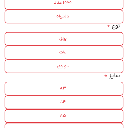
1000 عدد
دلخواه
نوع
*
براق
مات
یو وی
سایز
*
A3
A4
A5