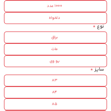
1000 عدد
دلخواه
نوع
*
براق
مات
یو وی
سایز
*
A3
A4
A5