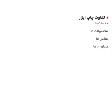
تفاوت چاپ ابزار
خدمات ما
محصولات ما
تماس ما
درباره ی ما
آدرس و شماره تماس
تهران، تهرانپارس خیابان اتحاد
شماره تماس :
۰۹۱۲۹۳۰۲۹۸۲
۰۲۱۷۷۳۴۹۸۳۷
مدیریت:
۰۹۱۲۵۵۰۱۲۲۹