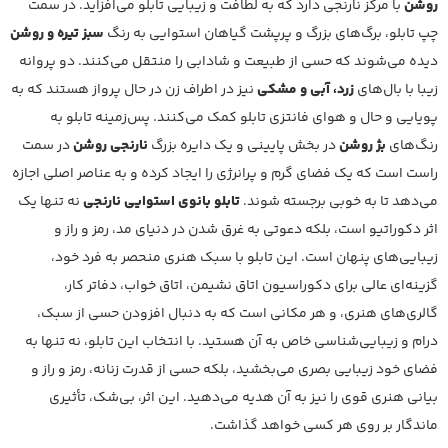
روشن
با مرکز نارنجی دارد که به لطافت و زیبایی تابلو می‌افزاید. در سمت
چپ تابلو، برگ‌های بزرگ و پرپشت گیاهان استوایی به رنگ
سبز تیره و روشن
دیده می‌شوند که حسی از طبیعت و شادابی را منتقل می‌کنند. دو پروانه
زیبا با بال‌های
زرد، آبی و مشکی
نیز در اطراف زن در حال پرواز هستند که به
پویایی و حال و هوای فانتزی تابلو کمک می‌کنند. پس‌زمینه تابلو به
رنگ‌های
بژ روشن
در بخش پایینی و یک دایره بزرگ
نارنجی روشن
در سمت
راست است که یک فضای گرم و پرانرژی را ایجاد کرده و به عناصر اصلی اجازه
می‌دهد تا به خوبی برجسته شوند.
تابلو بانوی استوایی نارنجی
نه تنها یک
اثر دکوراتیو است، بلکه دعوتی به غرق شدن در دنیای مد، رمز و راز و
زیبایی‌های پنهان است. این تابلو با سبک هنری منحصر به فرد خود،
گزینه‌ای عالی برای دکوراسیون اتاق نشیمن، اتاق خواب، دفاتر کار،
گالری‌های هنری، و هر مکانی است که به دنبال افزودن حسی از سبک،
درام و زیبایی‌شناسی خاص به آن هستید. با انتخاب این تابلو، نه تنها به
فضای خود زیبایی بصری می‌بخشید، بلکه حسی از قدرت زنانه، رمز و راز و
بیانی هنری قوی را نیز به آن هدیه می‌دهید. این اثر، بی‌شک، تأثیری
ماندگار بر روی هر کسی خواهد گذاشت.