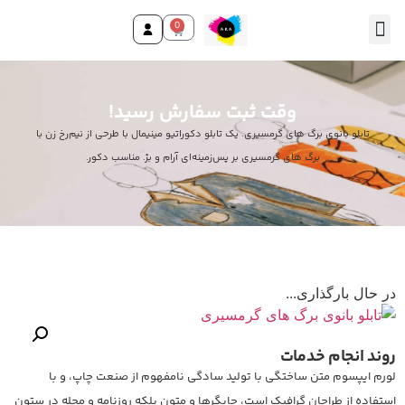
0
تماس با ما
صفحه اصلی
محصولات و خدمات
وقت ثبت سفارش رسید!
تابلو بانوی برگ های گرمسیری. یک تابلو دکوراتیو مینیمال با طرحی از نیم‌رخ زن با
برگ های گرمسیری بر پس‌زمینه‌ای آرام و بژ. مناسب دکور.
در حال بارگذاری...
روند انجام خدمات
لورم ایپسوم متن ساختگی با تولید سادگی نامفهوم از صنعت چاپ، و با
استفاده از طراحان گرافیک است، چاپگرها و متون بلکه روزنامه و مجله در ستون