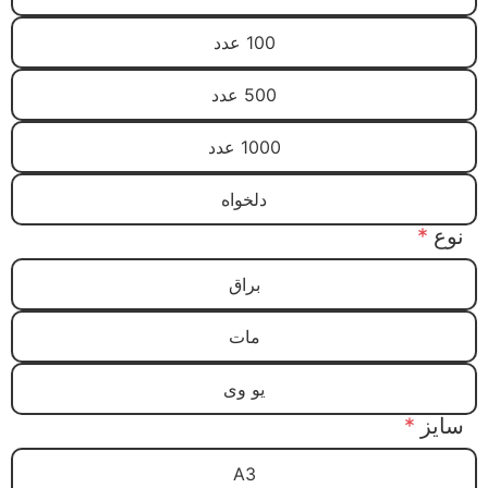
100 عدد
500 عدد
1000 عدد
دلخواه
نوع
*
براق
مات
یو وی
سایز
*
A3