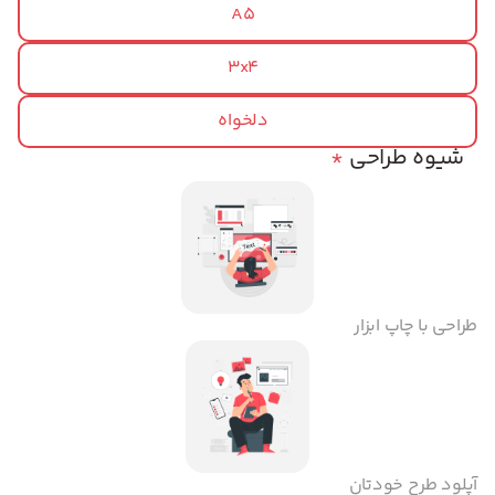
A5
3x4
دلخواه
شیوه طراحی
*
طراحی با چاپ ابزار
آپلود طرح خودتان