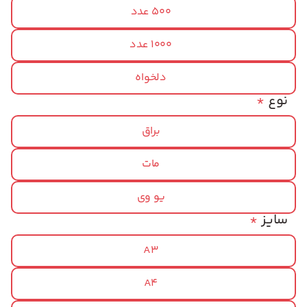
500 عدد
1000 عدد
دلخواه
نوع
*
براق
مات
یو وی
سایز
*
A3
A4