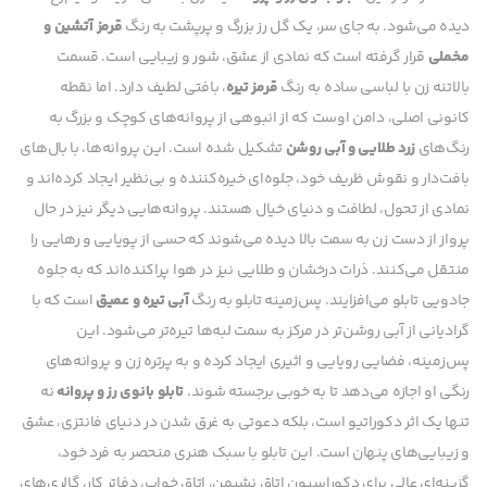
دیده می‌شود. به جای سر، یک گل رز بزرگ و پرپشت به رنگ
قرمز آتشین و
مخملی
قرار گرفته است که نمادی از عشق، شور و زیبایی است. قسمت
بالاتنه زن با لباسی ساده به رنگ
قرمز تیره
، بافتی لطیف دارد. اما نقطه
کانونی اصلی، دامن اوست که از انبوهی از پروانه‌های کوچک و بزرگ به
رنگ‌های
زرد طلایی و آبی روشن
تشکیل شده است. این پروانه‌ها، با بال‌های
بافت‌دار و نقوش ظریف خود، جلوه‌ای خیره‌کننده و بی‌نظیر ایجاد کرده‌اند و
نمادی از تحول، لطافت و دنیای خیال هستند. پروانه‌هایی دیگر نیز در حال
پرواز از دست زن به سمت بالا دیده می‌شوند که حسی از پویایی و رهایی را
منتقل می‌کنند. ذرات درخشان و طلایی نیز در هوا پراکنده‌اند که به جلوه
جادویی تابلو می‌افزایند. پس‌زمینه تابلو به رنگ
آبی تیره و عمیق
است که با
گرادیانی از آبی روشن‌تر در مرکز به سمت لبه‌ها تیره‌تر می‌شود. این
پس‌زمینه، فضایی رویایی و اثیری ایجاد کرده و به پرتره زن و پروانه‌های
رنگی او اجازه می‌دهد تا به خوبی برجسته شوند.
تابلو بانوی رز و پروانه
نه
تنها یک اثر دکوراتیو است، بلکه دعوتی به غرق شدن در دنیای فانتزی، عشق
و زیبایی‌های پنهان است. این تابلو با سبک هنری منحصر به فرد خود،
گزینه‌ای عالی برای دکوراسیون اتاق نشیمن، اتاق خواب، دفاتر کار، گالری‌های