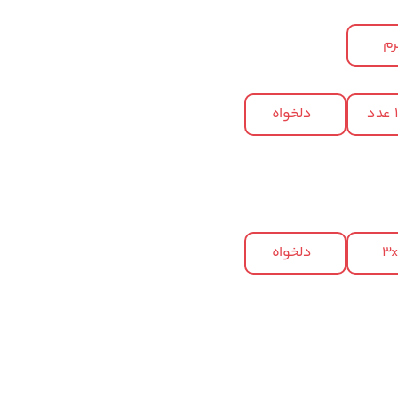
م
د
دلخواه
3
دلخواه