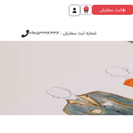
0
ثبت سفارش
شماره ثبت سفارش : 09053324334
نب‌وجوش. نماد رهایی و