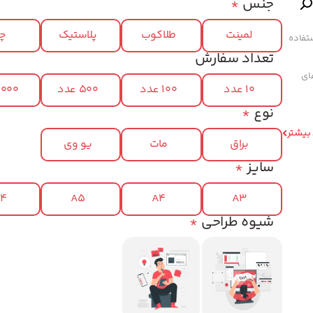
جنس
*
لمینت
طلاکوب
پلاستیک
چر
تفاده
تعداد سفارش
های
10 عدد
100 عدد
500 عدد
1000 عد
نوع
*
 بیشتر
براق
مات
یو وی
سایز
*
x4
A5
A4
A3
شیوه طراحی
*