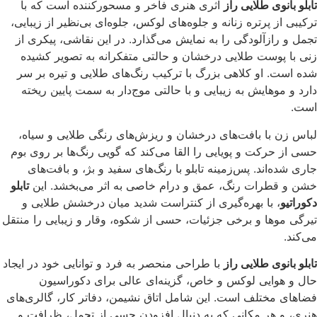
تابلو بانوی طلایی راز
اثری هنری فاخر و مسحورکننده است که با
ترکیبی از پرتره زنانه و جلوه‌های لوکس، جلوه‌ای بی‌نظیر از زیبایی،
تجمل و رازآلودگی را به نمایش می‌گذارد. در این نقاشی، پیکری از
زنی با پوست طلایی درخشان و حالتی متفکرانه به تصویر کشیده
شده است. او کلاهی بزرگ با ترکیب رنگ‌های طلایی و تیره بر سر
دارد و موهایش به زیبایی و با حالتی موج‌دار به سمت پایین ریخته
است.
لباس زن با بافت‌های درخشان و ریزش‌های رنگی طلایی و سیاه،
حسی از حرکت و پویایی را القا می‌کند که گویی رنگ‌ها بر روی بوم
جاری شده‌اند. پس‌زمینه تابلو با رنگ‌های سفید و بژ، و بافت‌های
خشن و قطرات رنگ، عمق و درام خاصی به اثر می‌بخشد. این
تابلو
دکوراتیو
، با بهره‌گیری از کنتراست شدید میان درخشش طلایی و
تیرگی موها و برخی جزئیات، حسی از شکوه، وقار و زیبایی را منتقل
می‌کند.
تابلو بانوی طلایی راز
با طراحی منحصر به فرد و توانایی خود در ایجاد
حال و هوایی لوکس و خاص، گزینه‌ای عالی برای دکوراسیون
فضاهای مختلف است. این شامل اتاق نشیمن، دفاتر کار، گالری‌های
هنری، و هر مکانی که به دنبال افزودن حسی از تجمل، ظرافت و