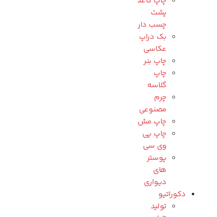
چاپ کاغذ
پشت
چسب دار
بک دراپ
عکاسی
چاپ بنر
چاپ
گلاسه
چرم
مصنوعی
چاپ مش
چاپ پی
وی سی
پوستر
های
دیواری
دکوراتیو
تولید