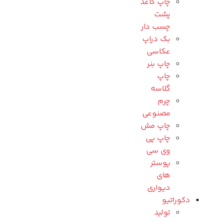
چاپ کاغذ
پشت
چسب دار
بک دراپ
عکاسی
چاپ بنر
چاپ
گلاسه
چرم
مصنوعی
چاپ مش
چاپ پی
وی سی
پوستر
های
دیواری
دکوراتیو
تولید