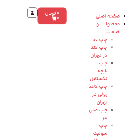
0
تومان
صفحه اصلی
0
محصولات و
خدمات
چاپ uv
چاپ کتد
در تهران
چاپ
پارچه
تکستایل
چاپ کاغذ
رولی در
تهران
چاپ مش
بنر
چاپ
سولیت