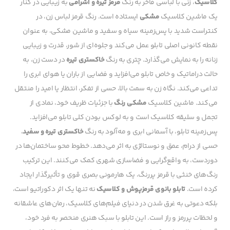
کلاسیک
، زنی با لباسی فاخر به رنگ
قرمز تیره و اشرافی
به زیبایی در کنار
یک ماشین کلاسیک
مشکی
ایستاده است. رنگ قرمز لباس زن، در
کنتراست شدید با پس‌زمینه سیاه و سفید و ماشین مشکی، به عنوان
نقطه کانونی اصلی تابلو عمل می‌کند و جلوه‌ای از شور، قدرت و زیبایی
زنانه را به نمایش می‌گذارد. چتری به رنگ
خاکستری تیره
در دست زن، به
حالت دراماتیک و خاص تابلو می‌افزاید و فضایی از باران یا هوای ابری را
تداعی می‌کند. نگاه زن به سمت بالا، حسی از تفکر، انتظار یا امید را منتقل
می‌کند. ماشین کلاسیک
مشکی رنگ
با جزئیات ظریف خود، نمادی از
تجمل و سلیقه کلاسیک است و به لوکس بودن کلی تابلو می‌افزاید.
پس‌زمینه تابلو، با آسمانی ابری و مه‌آلود به رنگ
خاکستری تیره و سفید
،
حسی از درام، عمق و نوستالژی به اثر می‌دهد. خطوط محو ساختمان‌ها در
دوردست، به واقع‌گرایی و فضاسازی شهری کمک می‌کنند. این ترکیب
رنگ‌های خنثی با قرمز پررنگ، یک هارمونی بصری قوی و تأثیرگذار ایجاد
کرده است.
تابلو بانوی قرمزپوش و کلاسیک
نه تنها یک اثر دکوراتیو است،
بلکه دعوتی به غرق شدن در دنیای فیلم‌های کلاسیک، رمان‌های عاشقانه
و لحظات پررمز و راز است. این تابلو با سبک هنری منحصر به فرد خود،