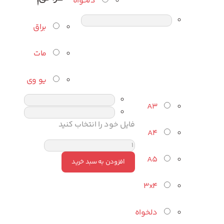
دلخواه
براق
مات
یو وی
A3
فایل خود را انتخاب کنید
A4
A5
افزودن به سبد خرید
3x4
دلخواه