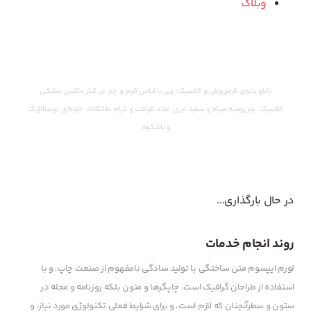
وبلاگ
وقت ثبت سفارش رسید!
تابلو بانوی قرمزپوش و کلاسیک: زنی با لباس قرمز و چتر در کنار ماشین مشکی
کلاسیک. پس‌زمینه سیاه و سفید ابری. نماد ظرافت و درام عاشقانه. جلوه‌ای نوستالژیک
و باشکوه.
در حال بارگذاری...
روند انجام خدمات
لورم ایپسوم متن ساختگی با تولید سادگی نامفهوم از صنعت چاپ، و با
استفاده از طراحان گرافیک است، چاپگرها و متون بلکه روزنامه و مجله در
ستون و سطرآنچنان که لازم است، و برای شرایط فعلی تکنولوژی مورد نیاز، و