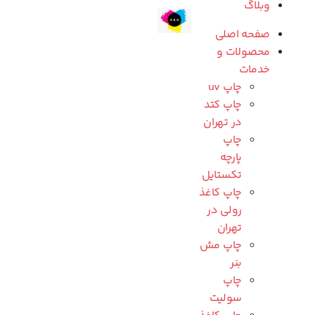
وبلاگ
صفحه اصلی
محصولات و
خدمات
چاپ uv
چاپ کتد
در تهران
چاپ
پارچه
تکستایل
چاپ کاغذ
رولی در
تهران
چاپ مش
بنر
چاپ
سولیت