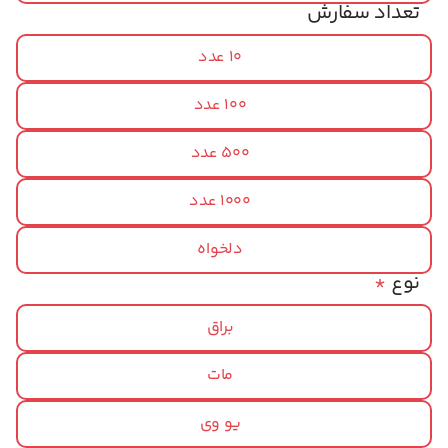
تعداد سفارش
10 عدد
100 عدد
500 عدد
1000 عدد
دلخواه
نوع
*
براق
مات
یو وی