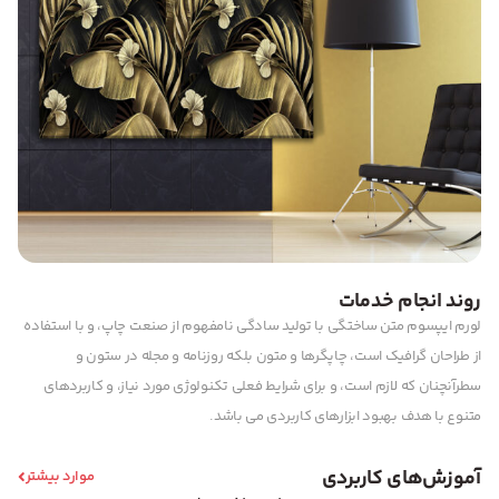
روند انجام خدمات
لورم ایپسوم متن ساختگی با تولید سادگی نامفهوم از صنعت چاپ، و با استفاده
از طراحان گرافیک است، چاپگرها و متون بلکه روزنامه و مجله در ستون و
سطرآنچنان که لازم است، و برای شرایط فعلی تکنولوژی مورد نیاز، و کاربردهای
متنوع با هدف بهبود ابزارهای کاربردی می باشد.
آموزش‌های کاربردی
موارد بیشتر