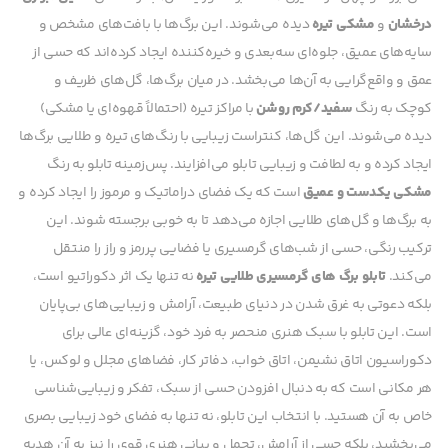
درخشان
و
مشکی تیره
دیده می‌شوند. این برگ‌ها با بافت‌های مشخص و
سایه‌های عمیق، جلوه‌ای سه‌بعدی و خیره‌کننده ایجاد کرده‌اند که حسی از
عمق و واقع‌گرایی به آن‌ها می‌بخشد.
در میان برگ‌ها، گل‌های ظریف و
کوچک به رنگ
سفید/کرم روشن
با مراکز تیره (احتمالاً قهوه‌ای یا مشکی)
دیده می‌شوند. این گل‌ها، کنتراست زیبایی با رنگ‌های تیره و طلایی برگ‌ها
ایجاد کرده و به لطافت و زیبایی تابلو می‌افزایند.
پس‌زمینه تابلو به رنگ
مشکی یکدست و عمیق
است که یک فضای دراماتیک و مرموز را ایجاد کرده و
به برگ‌ها و گل‌های طلایی اجازه می‌دهد تا به خوبی برجسته شوند. این
ترکیب رنگی، حسی از شب‌های گرمسیری یا فضایی پررمز و راز را منتقل
می‌کند.
تابلو برگ های گرمسیری طلایی تیره
نه تنها یک اثر دکوراتیو است،
بلکه دعوتی به غرق شدن در دنیای طبیعت، آرامش و زیبایی‌های بی‌پایان
است. این تابلو با سبک هنری منحصر به فرد خود، گزینه‌ای عالی برای
دکوراسیون اتاق نشیمن، اتاق خواب، دفاتر کار، فضاهای مجلل و لوکس، یا
هر مکانی است که به دنبال افزودن حسی از سبک، تفکر و زیبایی‌شناسی
خاص به آن هستید.
با انتخاب این تابلو، نه تنها به فضای خود زیبایی بصری
می‌بخشید، بلکه حسی از آرامش، تجمل و بیانی هنری قوی را نیز به آن هدیه