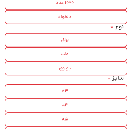
1000 عدد
دلخواه
نوع
*
براق
مات
یو وی
سایز
*
A3
A4
A5