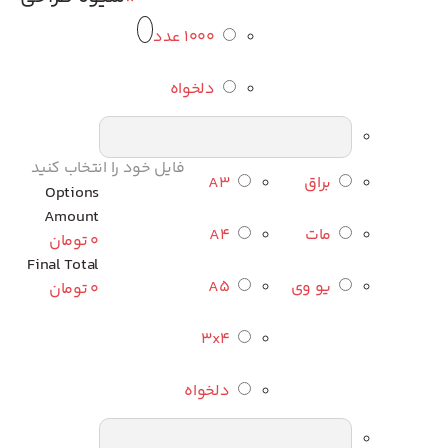
1000 عدد
دلخواه
فایل خود را انتخاب کنید
براق
A3
Options
Amount
مات
A4
0
تومان
Final Total
یو وی
A5
0
تومان
3x4
دلخواه