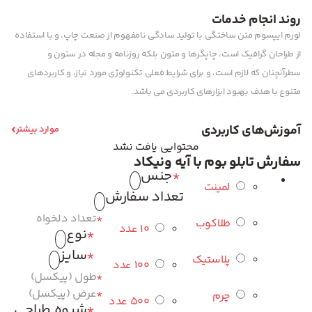
روند انجام خدمات
لورم ایپسوم متن ساختگی با تولید سادگی نامفهوم از صنعت چاپ، و با استفاده
از طراحان گرافیک است، چاپگرها و متون بلکه روزنامه و مجله در ستون و
سطرآنچنان که لازم است، و برای شرایط فعلی تکنولوژی مورد نیاز، و کاربردهای
متنوع با هدف بهبود ابزارهای کاربردی می باشد.
آموزش‌های کاربردی
موارد بیشتر
محتوایی یافت نشد
سفارش تابلو بوم با آیه ونیکاد
*
جنس
لمینت
تعداد سفارش
*
تعداد دلخواه
طلاکوب
10 عدد
*
نوع
*
سایز
پلاستیک
100 عدد
*
طول (پیکسل)
*
عرض (پیکسل)
چرم
500 عدد
*
شیوه طراحی