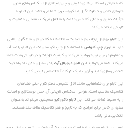
که با طراحی اسکناس‌های قدیمی و پس‌زمینه‌ای از اسکناس‌های مدرن،
جلوه‌ای خاص و خاطره‌انگیز به دکوراسیون شما می‌بخشد. این تابلو با
جزئیات دقیق و بافتی که حس قدمت را منتقل می‌کند، فضایی متفاوت و
تاریخی ایجاد می‌کند.
این
تابلو بوم
از پارچه بوم باکیفیت ساخته شده که دوام و ماندگاری بالایی
دارد. فناوری
چاپ کنواس
با استفاده از چاپ اکو سالونت، این تابلو را ضد آب
و مقاوم در برابر نور خورشید می‌کند و کیفیت جزئیات را در طولانی‌مدت حفظ
می‌کند. شما می‌توانید این
تابلو دیجیتال آرت
را در سایز و متن دلخواه خود
شخصی‌سازی کنید و آن را به یک اثر کاملاً اختصاصی تبدیل کنید.
این تابلو برای فضاهایی مانند اتاق نشیمن، دفتر کار یا حتی فضاهای
کلاسیک مناسب است. طراحی اسکناس تاریخی آن، حس نوستالژی و اصالت
را به محیط اضافه می‌کند. این
تابلو دکوراتیو
همچنین می‌تواند به‌عنوان
هدیه‌ای خاص برای افرادی که به تاریخ و هنر کلاسیک علاقه‌مند هستند،
انتخابی عالی باشد.
نصب این تابلو بسیار ساده است و وزن سبک آن باعث می‌شود به‌راحتی روی