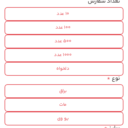
تعداد سفارش
10 عدد
100 عدد
500 عدد
1000 عدد
دلخواه
نوع
*
براق
مات
یو وی