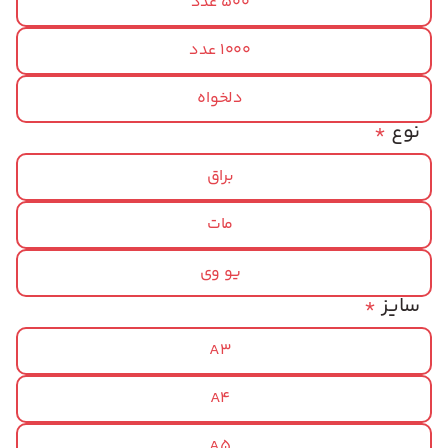
500 عدد
1000 عدد
دلخواه
نوع
*
براق
مات
یو وی
سایز
*
A3
A4
A5