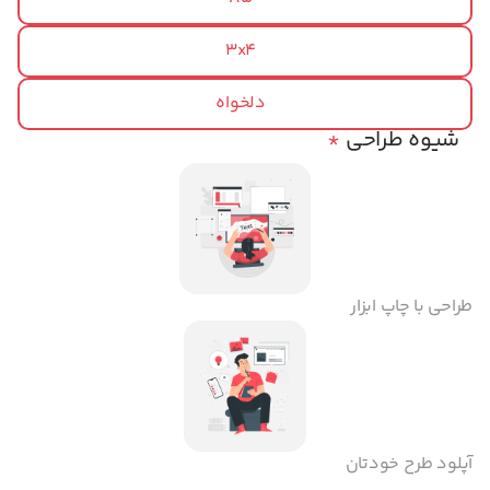
3x4
دلخواه
شیوه طراحی
*
طراحی با چاپ ابزار
آپلود طرح خودتان