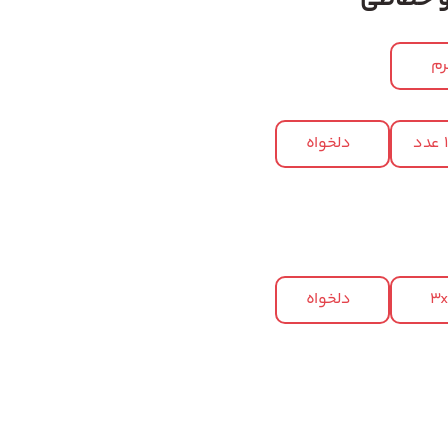
م
د
دلخواه
3
دلخواه