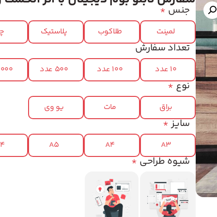
جنس
*
لمینت
طلاکوب
پلاستیک
چر
تعداد سفارش
10 عدد
100 عدد
500 عدد
1000 عد
نوع
*
براق
مات
یو وی
سایز
*
x4
A5
A4
A3
شیوه طراحی
*