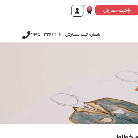
0
ثبت سفارش
شماره ثبت سفارش : 09053324334
بلو بوم با چاپ کنواس
و خطاطی