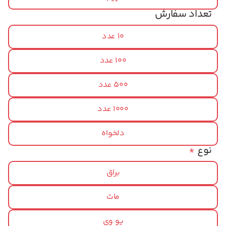
تعداد سفارش
10 عدد
100 عدد
500 عدد
1000 عدد
دلخواه
نوع
*
براق
مات
یو وی