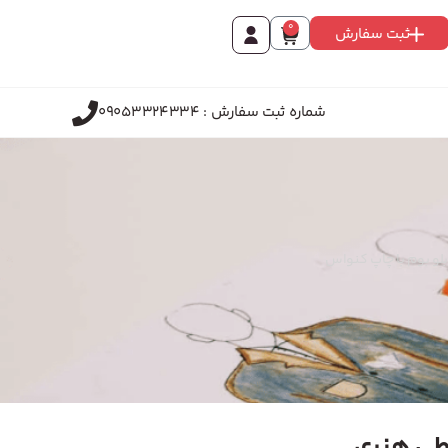
0
ثبت سفارش
شماره ثبت سفارش : 09053324334
بلو بوم با چاپ کنواس
اطی هنری