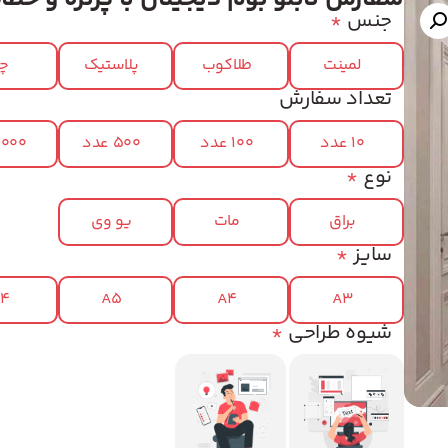
جنس
*
لمینت
طلاکوب
پلاستیک
چر
تعداد سفارش
10 عدد
100 عدد
500 عدد
1000 عد
نوع
*
براق
مات
یو وی
سایز
*
x4
A5
A4
A3
شیوه طراحی
*