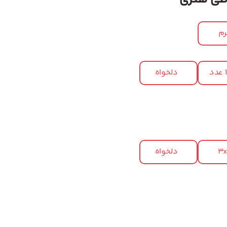
م
د
دلخواه
3
دلخواه