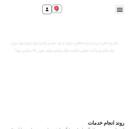
0
وقت ثبت سفارش رسید!
تابلو بوم چاپی با پرتره و تاج سلطنتی، ترکیبی از هنر سنتی و لوکس برای دکوراسیون منزل.
تولید تابلو بوم با چاپ کنواس باکیفیت، قابل شخصی‌سازی. همین حالا سفارش دهید!
روند انجام خدمات