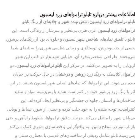
اطلاعات بیشتر درباره تابلو ترامواهای زرد لیسبون
تابلو ترامواهای زرد لیسبون: نبض تپنده شهر و جاذبه‌ای از رنگ
تابلو
ترامواهای زرد لیسبون
اثری هنری بی‌نظیر و سرشار از زندگی است. این
تابلو با تلفیق نمادهای
شاخص
شهر لیسبون و جلوه‌ای پویا از رنگ‌های پرشور،
حسی از جنب‌وجوش، نوستالژی و زیبایی‌شناسی شهری را به فضای شما
می‌بخشد. طراحی منحصربه‌فرد آن، خیابانی شیب‌دار در قلب این شهر
اروپایی را به تصویر می‌کشد. در مرکز این
تابلو ترامواهای زرد لیسبون
، دو
تراموای کلاسیک به رنگ
زرد روشن و درخشان
در حال حرکت در خیابان
دیده می‌شوند. این ترامواها، که نمادهای اصلی شهر لیسبون هستند، در این
اثر با رنگ زرد پرشور خود، در کنتراست شدید با پس‌زمینه سیاه و سفید
ساختمان‌ها و آسمان، جلوه‌ای چشمگیر و بی‌نظیر ایجاد کرده‌اند. این
کنتراست، توجه بیننده را به خود جلب کرده و حسی از شور، نشاط و پویایی
بی‌پایان شهر را منتقل می‌کند. جزئیات دقیق ترامواها، خطوط راه‌آهن و حتی
بازتاب نور در سطح زمین، به واقع‌گرایی و فضاسازی شهری کمک می‌کنند.
پس‌زمینه تابلو شامل ردیفی از ساختمان‌های قدیمی با معماری سنتی و