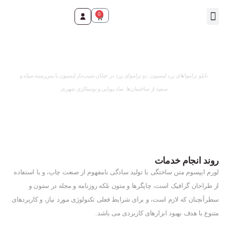
0
تماس با ما
صفحه اصلی
محصولات و خدمات
وقت ثبت سفارش رسید!
تابلو ترامواهای زرد لیسبون: دو تراموای زرد در خیابان شیب‌دار لیسبون با پس‌زمینه سیاه و
سفید از ساختمان‌ها. نماد پویایی و نوستالژی شهری.
روند انجام خدمات
لورم ایپسوم متن ساختگی با تولید سادگی نامفهوم از صنعت چاپ، و با استفاده
از طراحان گرافیک است، چاپگرها و متون بلکه روزنامه و مجله در ستون و
سطرآنچنان که لازم است، و برای شرایط فعلی تکنولوژی مورد نیاز، و کاربردهای
متنوع با هدف بهبود ابزارهای کاربردی می باشد.