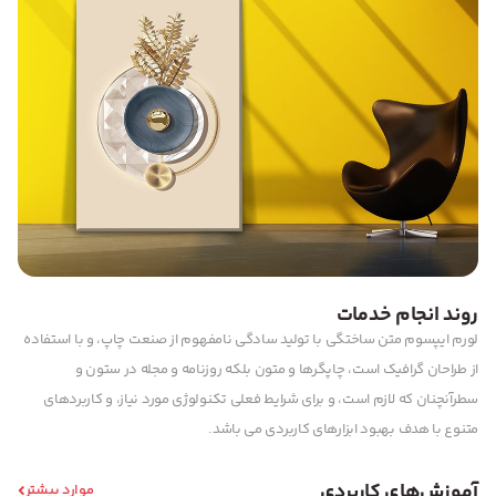
روند انجام خدمات
لورم ایپسوم متن ساختگی با تولید سادگی نامفهوم از صنعت چاپ، و با استفاده
از طراحان گرافیک است، چاپگرها و متون بلکه روزنامه و مجله در ستون و
سطرآنچنان که لازم است، و برای شرایط فعلی تکنولوژی مورد نیاز، و کاربردهای
متنوع با هدف بهبود ابزارهای کاربردی می باشد.
آموزش‌های کاربردی
موارد بیشتر