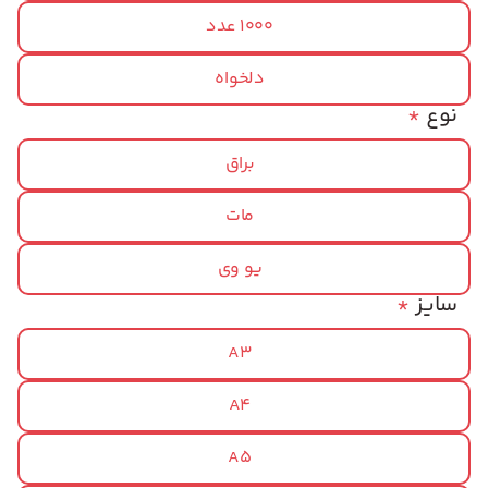
1000 عدد
دلخواه
نوع
*
براق
مات
یو وی
سایز
*
A3
A4
A5