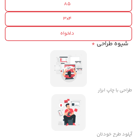
A5
3x4
دلخواه
شیوه طراحی
*
طراحی با چاپ ابزار
آپلود طرح خودتان