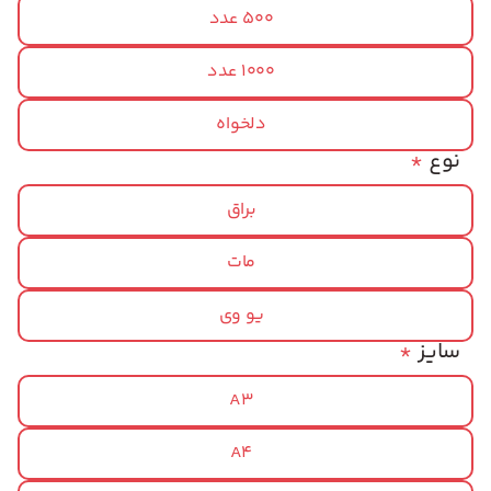
500 عدد
1000 عدد
دلخواه
نوع
*
براق
مات
یو وی
سایز
*
A3
A4