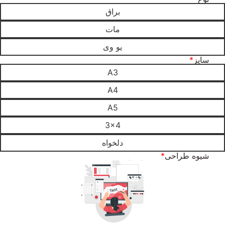
براق
مات
یو وی
سایز
*
A3
A4
A5
3x4
دلخواه
شیوه طراحی
*