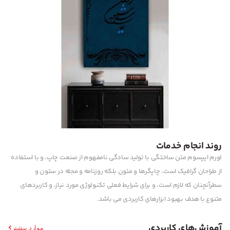
روند انجام خدمات
لورم ایپسوم متن ساختگی با تولید سادگی نامفهوم از صنعت چاپ، و با استفاده
از طراحان گرافیک است، چاپگرها و متون بلکه روزنامه و مجله در ستون و
سطرآنچنان که لازم است، و برای شرایط فعلی تکنولوژی مورد نیاز، و کاربردهای
متنوع با هدف بهبود ابزارهای کاربردی می باشد.
آموزش‌های کاربردی
موارد بیشتر