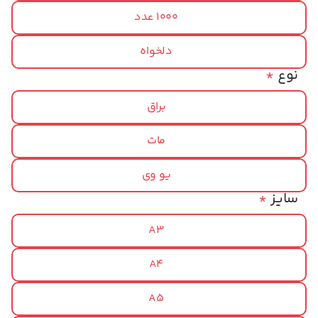
1000 عدد
دلخواه
نوع
*
براق
مات
یو وی
سایز
*
A3
A4
A5