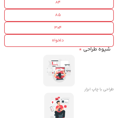
A4
A5
3x4
دلخواه
شیوه طراحی
*
طراحی با چاپ ابزار