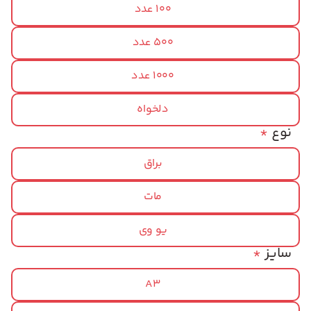
100 عدد
500 عدد
1000 عدد
دلخواه
نوع
*
براق
مات
یو وی
سایز
*
A3