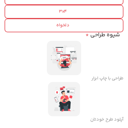
3x4
دلخواه
شیوه طراحی
*
طراحی با چاپ ابزار
آپلود طرح خودتان