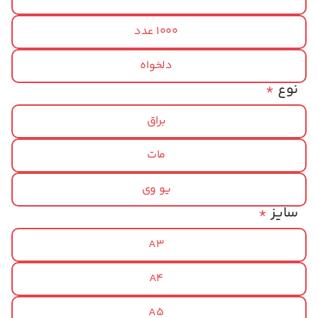
1000 عدد
دلخواه
نوع
*
براق
مات
یو وی
سایز
*
A3
A4
A5