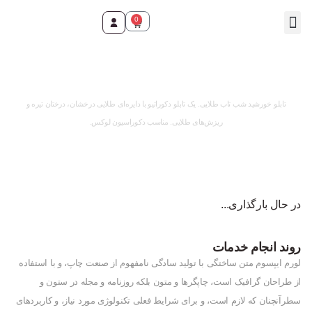
0
تماس با ما
صفحه اصلی
محصولات و خدمات
وقت ثبت سفارش رسید!
تابلو خورشید شب تاب طلایی. یک تابلو دکوراتیو با دایره‌ای طلایی درخشان، درختان تیره و
ریزش‌های طلایی. مناسب دکوراسیون لوکس.
در حال بارگذاری...
روند انجام خدمات
لورم ایپسوم متن ساختگی با تولید سادگی نامفهوم از صنعت چاپ، و با استفاده
از طراحان گرافیک است، چاپگرها و متون بلکه روزنامه و مجله در ستون و
سطرآنچنان که لازم است، و برای شرایط فعلی تکنولوژی مورد نیاز، و کاربردهای