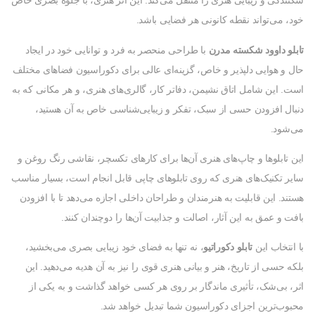
شکنندگی و زیبایی هنری را منتقل می‌کند. این اثر هنری، با جلوه بصری خاص
خود، می‌تواند نقطه کانونی هر فضایی باشد.
تابلو داوود شکسته مدرن
با طراحی منحصر به فرد و توانایی خود در ایجاد
حال و هوایی دلپذیر و خاص، گزینه‌ای عالی برای دکوراسیون فضاهای مختلف
است. این شامل اتاق نشیمن، دفاتر کار، گالری‌های هنری، و هر مکانی که به
دنبال افزودن حسی از سبک، تفکر و زیبایی‌شناسی خاص به آن هستید،
می‌شود.
این تابلوها و چاپ‌های هنری آن‌ها برای کارهای تکسچر، نقاشی رنگ روغن و
سایر تکنیک‌های هنری که روی تابلوهای چاپی قابل انجام است، بسیار مناسب
هستند. این قابلیت به هنرمندان و طراحان داخلی اجازه می‌دهد تا با افزودن
بافت و عمق به این آثار، اصالت و جذابیت آن‌ها را دوچندان کنند.
با انتخاب این
تابلو دکوراتیو
، نه تنها به فضای خود زیبایی بصری می‌بخشید،
بلکه حسی از تاریخ، هنر و بیانی هنری قوی را نیز به آن هدیه می‌دهید. این
اثر، بی‌شک، تأثیری ماندگار بر روی هر کسی خواهد گذاشت و به یکی از
محبوب‌ترین اجزای دکوراسیون شما تبدیل خواهد شد.