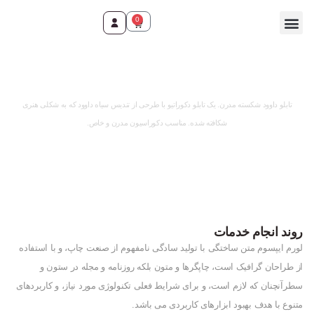
0
وقت ثبت سفارش رسید!
تابلو داوود شکسته مدرن.
یک تابلو دکوراتیو با طرحی از تندیس سیاه داوود که به شکلی هنری
شکافته شده.
مناسب دکوراسیون مدرن و خاص.
روند انجام خدمات
لورم ایپسوم متن ساختگی با تولید سادگی نامفهوم از صنعت چاپ، و با استفاده
از طراحان گرافیک است، چاپگرها و متون بلکه روزنامه و مجله در ستون و
سطرآنچنان که لازم است، و برای شرایط فعلی تکنولوژی مورد نیاز، و کاربردهای
متنوع با هدف بهبود ابزارهای کاربردی می باشد.