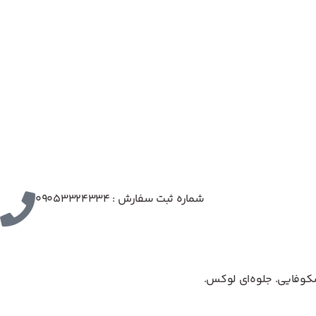
شماره ثبت سفارش : 09053324334
شکوفایی. جلوه‌ای لوکس.